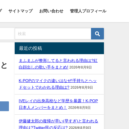
プ
サイトマップ
お問い合わせ
管理人プロフィール
最近の投稿
まふまふが整形してると言われる理由は?紅
まと
白顔出しの歌い手をまとめ!
2026年8月9日
K-POPのマイクの違いはなぜ!手持ちとヘッ
ドセットでわかれる理由は?
2026年8月9日
IVEレイの出身高校など学歴を暴露！K-POP
日本人メンバーをまとめ！
2026年8月9日
伊藤健太郎の復帰が早い(早すぎ)と言われる
理由は?Twitter民の反応は?
2026年8月9日