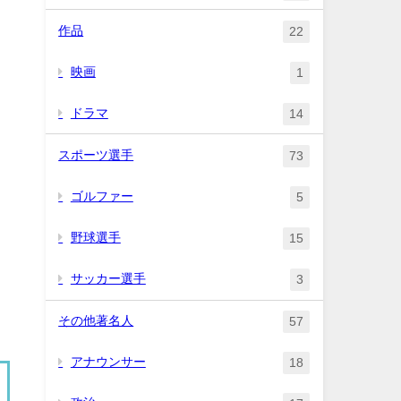
作品
22
映画
1
ドラマ
14
スポーツ選手
73
ゴルファー
5
野球選手
15
サッカー選手
3
その他著名人
57
アナウンサー
18