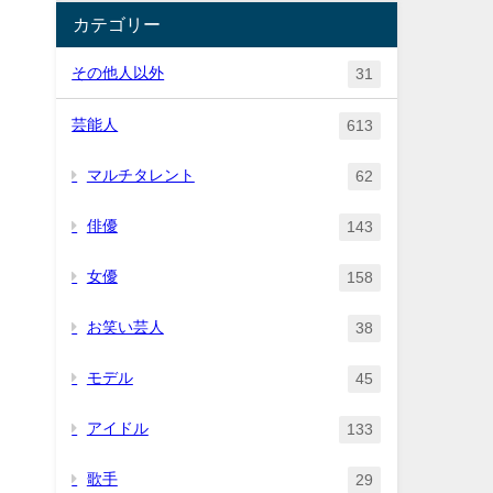
カテゴリー
その他人以外
31
芸能人
613
マルチタレント
62
俳優
143
女優
158
お笑い芸人
38
モデル
45
アイドル
133
歌手
29