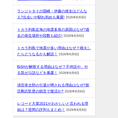
ランジャタイの国崎・伊藤の彼女はどんな
人?出会いや馴れ初めも暴露!
2026年8月9日
トカラ列島近海の地震多発の原因はなぜ?過
去の発生場所や回数も紹介!
2026年8月8日
トカラ列島で地震が多い理由はなぜ？噴火し
たらどうなるかも解説！
2026年8月8日
BiSHが解散する理由はなぜ？不仲説や、や
る気ゼロ説などを暴露！
2026年8月8日
清宮幸太郎の引退が噂される理由はなぜ?新
庄剛志監督の助言で復活か?
2026年8月8日
レコード大賞2021がおかしいと言われる理
由は？世間の評判もまとめ！
2026年8月8日