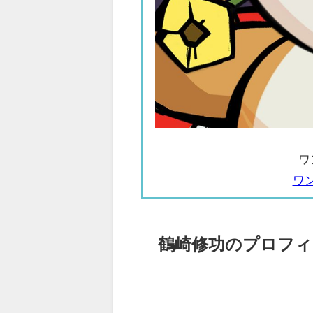
ワ
ワ
鶴崎修功のプロフィ