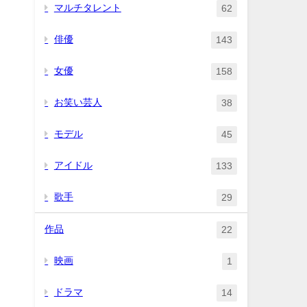
マルチタレント
62
俳優
143
女優
158
お笑い芸人
38
モデル
45
アイドル
133
歌手
29
作品
22
映画
1
ドラマ
14