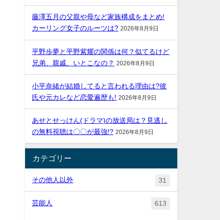
藤澤五月の父親や母など家族構成をまとめ!
カーリング女子のルーツは?
2026年8月9日
平野歩夢と平野紫耀の関係は何？似てるけど
兄弟、親戚、いとこなの？
2026年8月9日
小平奈緒が結婚してると言われる理由は?彼
氏や元カレなど恋愛遍歴も!
2026年8月9日
あせとせっけん(ドラマ)の放送局は？見逃し
の無料視聴は〇〇が最強!?
2026年8月9日
カテゴリー
その他人以外
31
芸能人
613