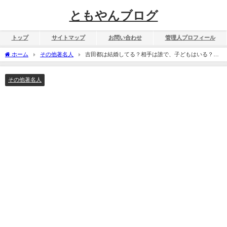
ともやんブログ
トップ
サイトマップ
お問い合わせ
管理人プロフィール
ホーム
その他著名人
吉田都は結婚してる？相手は誰で、子どもはいる？家
族構成を暴露！
その他著名人