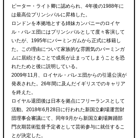
ピーター・ライト卿に認められ、4年後の1988年に
は最高位プリンシパルに昇格した。
ロンドンを本拠地とする姉妹カンパニーのロイヤ
ル・バレエ団にはプリンシパルとして度々客演して
いたが、1995年にバーミンガムから正式に移籍し
た。この理由について家族的な雰囲気のバーミンガ
ムに居続けることで成長が止まってしまうことを恐
れたためと後に説明している。
2009年11月、ロイヤル・バレエ団からの引退公演が
発表された。26年間に及んだイギリスでのキャリア
を終えた。
ロイヤル退団後は日本を拠点にフリーランスとして
活動。2018年6月28日に行われた新国立劇場運営財
団理事会審議にて、同年9月から新国立劇場舞踊部
門次期芸術監督予定者として芸術参与に就任するこ
とが決定した。