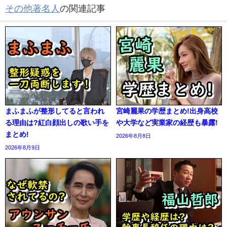
その他著名人
の関連記事
まふまふが整形してると言われ
宮崎麗果の学歴まとめ!出身高校
る理由は?紅白顔出しの歌い手を
や大学など実業家の経歴も暴露!
まとめ!
2026年8月8日
2026年8月9日