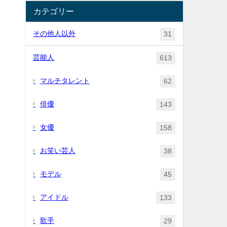
カテゴリー
その他人以外
31
芸能人
613
マルチタレント
62
俳優
143
女優
158
お笑い芸人
38
モデル
45
アイドル
133
歌手
29