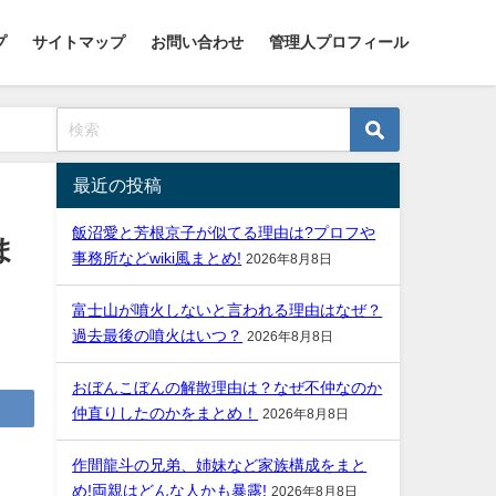
プ
サイトマップ
お問い合わせ
管理人プロフィール
最近の投稿
飯沼愛と芳根京子が似てる理由は?プロフや
ま
事務所などwiki風まとめ!
2026年8月8日
富士山が噴火しないと言われる理由はなぜ？
過去最後の噴火はいつ？
2026年8月8日
おぼんこぼんの解散理由は？なぜ不仲なのか
仲直りしたのかをまとめ！
2026年8月8日
作間龍斗の兄弟、姉妹など家族構成をまと
め!両親はどんな人かも暴露!
2026年8月8日