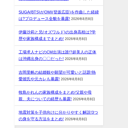
SUGA(BTS)がOMI(登坂広臣)を作曲した経緯
は?プロデュース全貌を暴露!
2026年8月8日
伊藤沙莉と兄(オズワルド)の出身高校は?学
歴や家族構成までまとめ!
2026年8月8日
工場求人ナビのCM出演は誰!?超美人の正体
は沖縄出身の〇〇だった!
2026年8月8日
吉岡里帆の結婚観や願望が可愛いと話題!熱
愛彼氏や元カレも暴露!
2026年8月8日
牧島かれんの家族構成をまとめ!父親や母
親、夫についての経歴も暴露!
2026年8月8日
地震対策を子供向けに分かりやすく解説!3つ
の身を守る方法をまとめ!
2026年8月8日