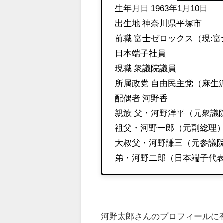
生年月日 1963年1月10日
出生地 神奈川県平塚市
前職 富士ゼロックス（現:
日本端子社員
現職 衆議院議員
所属政党 自由民主党（麻生
配偶者 河野香
親族 父・河野洋平（元衆議
祖父・河野一郎（元副総理
大叔父・河野謙三（元参議
弟・河野二郎（日本端子代
河野太郎さんのプロフィールに