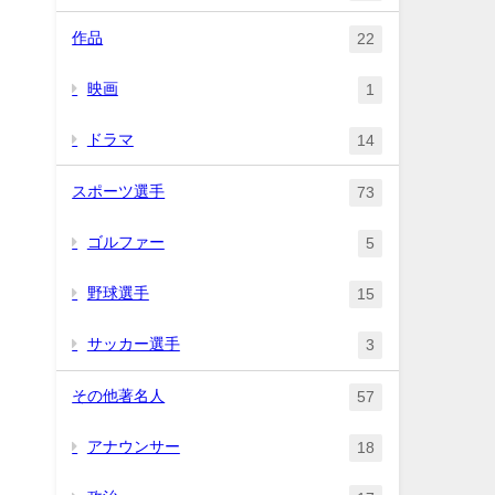
作品
22
映画
1
ドラマ
14
スポーツ選手
73
ゴルファー
5
野球選手
15
サッカー選手
3
その他著名人
57
アナウンサー
18