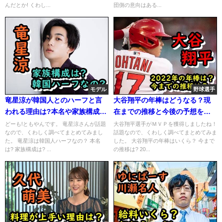
んだとか! くわし...
団側の意向はある...
モデル
野球選手
竜星涼が韓国人とのハーフと言
大谷翔平の年棒はどうなる？現
われる理由は?本名や家族構成も
在までの推移と今後の予想をま
まとめ!
とめ！
どーも!ともやんです。 竜星涼さんが話題
大谷翔平選手がＭＶＰを獲得しましたね！
なので、くわしく調べてまとめてみまし
話題なので、くわしく調べてまとめてみま
た。 竜星涼は韓国人ハーフなの？ 本名
した。 大谷翔平の年棒はいくら？ 今まで
は? 家族構成は? ...
の推移は? 20...