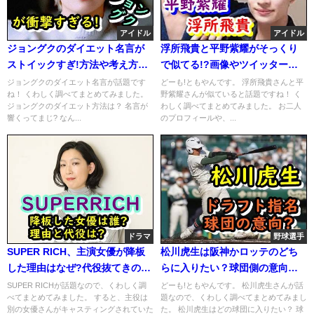
アイドル
アイドル
ジョングクのダイエット名言が
浮所飛貴と平野紫耀がそっくり
ストイックすぎ!方法や考え方も
で似てる!?画像やツイッターま
まとめ!
とめ!
ジョングクのダイエット名言が話題です
どーも!ともやんです。 浮所飛貴さんと平
ね！ くわしく調べてまとめてみました。
野紫耀さんが似ていると話題ですね！ く
ジョングクのダイエット方法は？ 名言が
わしく調べてまとめてみました。 お二人
響くってまじ? なん...
のプロフィールや、...
ドラマ
野球選手
SUPER RICH、主演女優が降板
松川虎生は阪神かロッテのどち
した理由はなぜ?代役抜てきの経
らに入りたい？球団側の意向も
緯も暴露!
まとめ！
SUPER RICHが話題なので、くわしく調
どーも!ともやんです。 松川虎生さんが話
べてまとめてみました。 すると、主役は
題なので、くわしく調べてまとめてみまし
別の女優さんがキャスティングされていた
た。 松川虎生はどの球団に入りたい？ 球