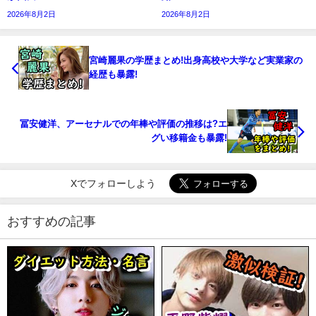
2026年8月2日
2026年8月2日
宮崎麗果の学歴まとめ!出身高校や大学など実業家の
経歴も暴露!
冨安健洋、アーセナルでの年棒や評価の推移は?エ
グい移籍金も暴露!
Xでフォローしよう
おすすめの記事