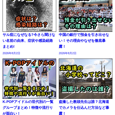
サル痘になぜなる?今さら聞けな
中国の銀行で預金を引き出せな
い名前の由来、症状や感染経路
い！その理由やなぜを徹底暴
まとめ!
露！
2026年8月2日
2026年8月2日
K-POPアイドルの世代別の一覧
盗撮した教頭先生は誰？北海道
グループまとめ！特徴や流行り
でカメラを仕込んだ方法など暴
が面白い！
露！