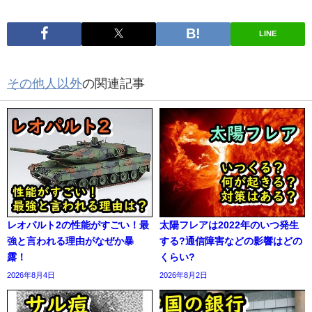
LINE
その他人以外
の関連記事
レオパルト2の性能がすごい！最
太陽フレアは2022年のいつ発生
強と言われる理由がなぜか暴
する?通信障害などの影響はどの
露！
くらい?
2026年8月4日
2026年8月2日