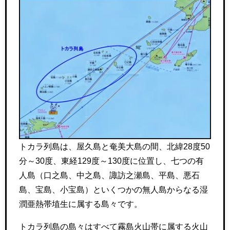
トカラ列島は、屋久島と奄美大島の間、北緯28度50
分～30度、東経129度～130度に位置し、七つの有
人島（口之島、中之島、諏訪之瀬島、平島、悪石
島、宝島、小宝島）といくつかの無人島からなる湿
潤亜熱帯埴生に属する島々です。
トカラ列島の島々はすべて霧島火山帯に属する火山