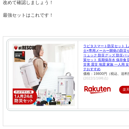
改めて確認しましょう！
最強セットはこれです！
ラピタスマート防災セット 1
士×専用メーカー開発の防災
リュック 防災グッズ 防災バ
策セット 長期保存水 保存食 
災害 震災 地震 家族 一人用 
テおすすめ
価格：19800円（税込、送料
(2022/1/16時点)
楽