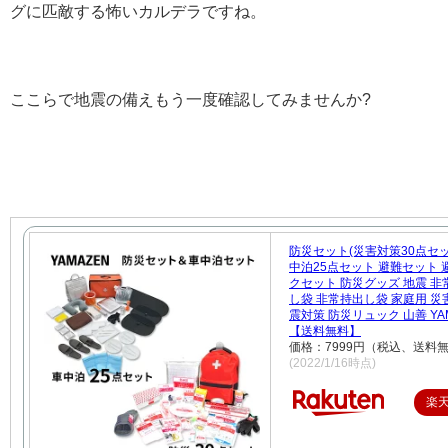
グに匹敵する怖いカルデラですね。
ここらで地震の備えもう一度確認してみませんか?
防災セット(災害対策30点セ
中泊25点セット 避難セット 
クセット 防災グッズ 地震 
し袋 非常持出し袋 家庭用 災
震対策 防災リュック 山善 YA
【送料無料】
価格：7999円（税込、送料無
(2022/1/16時点)
楽