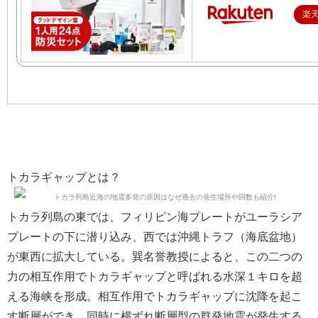
楽
トカラギャップとは？
トカラ列島の東では、フィリピン海プレートがユーラシア
プレートの下に潜り込み、西では沖縄トラフ（海底盆地）
が東西に拡大している。巽名誉教授によると、この二つの
力の相互作用でトカラギャップと呼ばれる水深１キロを超
える海峡を形成。相互作用でトカラギャップに沈降を起こ
す断層ができ、同時に横ずれ断層型の群発地震が発生する