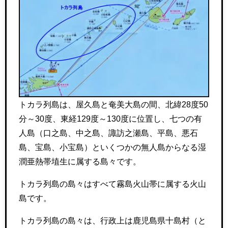
トカラ列島は、屋久島と奄美大島の間、北緯28度50
分～30度、東経129度～130度に位置し、七つの有
人島（口之島、中之島、諏訪之瀬島、平島、悪石
島、宝島、小宝島）といくつかの無人島からなる湿
潤亜熱帯埴生に属する島々です。
トカラ列島の島々はすべて霧島火山帯に属する火山
島です。
トカラ列島の島々は、行政上は鹿児島県十島村（と