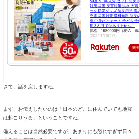
50点 × 100人分 セット 防災
対策 災害 災害対策 洪水 大雨
ック 防災グッズ 防災用品 震
充電 災害対策 送料無料 防災
※ 中身だけ カート 子ども 子
用 3人用 ではありません。
価格：1980000円（税込、送
(2022/1/16時点)
楽
さて、話を戻しますね。
まず、お伝えしたいのは「日本のどこに住んでいても地震
は起こりうる」ということですね。
備えることは当然必要ですが、あまりにも恐れすぎず日々