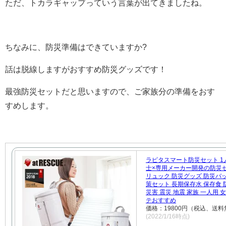
ただ、トカラギャップっていう言葉が出てきましたね。
ちなみに、防災準備はできていますか?
話は脱線しますがおすすめ防災グッズです！
最強防災セットだと思いますので、ご家族分の準備をおす
すめします。
ラピタスマート防災セット 1
士×専用メーカー開発の防災
リュック 防災グッズ 防災バ
策セット 長期保存水 保存食 
災害 震災 地震 家族 一人用 
テおすすめ
価格：19800円（税込、送料
(2022/1/16時点)