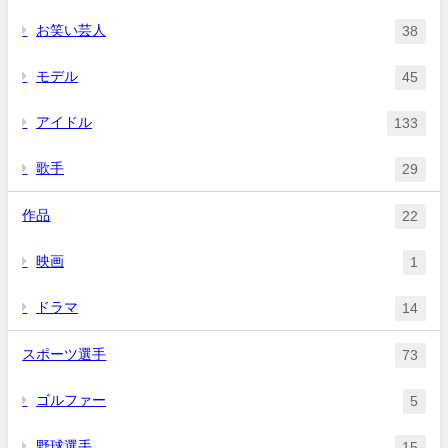
お笑い芸人
38
モデル
45
アイドル
133
歌手
29
作品
22
映画
1
ドラマ
14
スポーツ選手
73
ゴルファー
5
野球選手
15