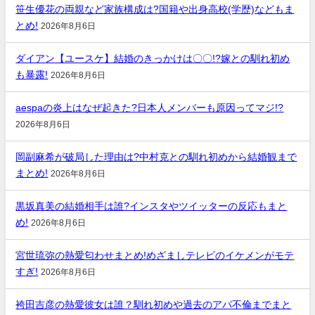
笹生優花の両親など家族構成は?国籍や出身高校(学歴)などもま
とめ!
2026年8月6日
ダイアン【ユースケ】結婚のきっかけは〇〇!?嫁との馴れ初め
も暴露!
2026年8月6日
aespaの炎上はなぜ起きた?日本人メンバーも原因ってマジ!?
2026年8月6日
岡副麻希が破局した理由は?中村克との馴れ初めから結婚観まで
まとめ!
2026年8月6日
黒坂真美の結婚相手は誰?インスタやツイッターの反応もまと
め!
2026年8月6日
宮世琉弥の熱愛匂わせまとめ!めざましテレビのイケメンがモテ
すぎ!
2026年8月6日
袴田吉彦の熱愛彼女は誰？馴れ初めや過去のアパ不倫までまと