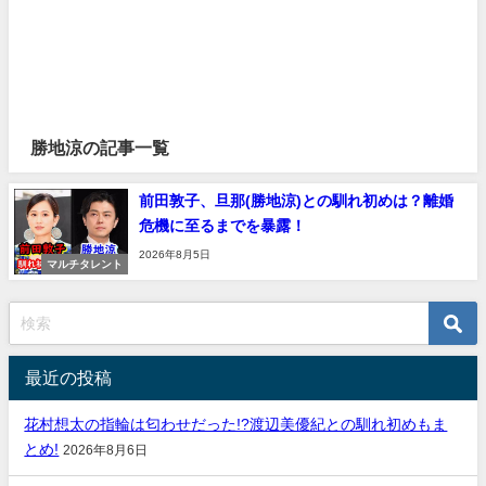
勝地涼の記事一覧
前田敦子、旦那(勝地涼)との馴れ初めは？離婚
危機に至るまでを暴露！
2026年8月5日
マルチタレント
最近の投稿
花村想太の指輪は匂わせだった!?渡辺美優紀との馴れ初めもま
とめ!
2026年8月6日