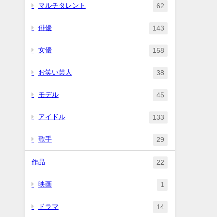
マルチタレント
62
俳優
143
女優
158
お笑い芸人
38
モデル
45
アイドル
133
歌手
29
作品
22
映画
1
ドラマ
14