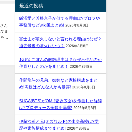
最近の投稿
飯沼愛と芳根京子が似てる理由は?プロフや
事務所などwiki風まとめ!
みさん
2026年8月8日
べてま
富士山が噴火しないと言われる理由はなぜ？
過去最後の噴火はいつ？
2026年8月8日
おぼんこぼんの解散理由は？なぜ不仲なのか
仲直りしたのかをまとめ！
2026年8月8日
作間龍斗の兄弟、姉妹など家族構成をまと
め!両親はどんな人かも暴露!
2026年8月8日
SUGA(BTS)がOMI(登坂広臣)を作曲した経緯
は?プロデュース全貌を暴露!
2026年8月8日
伊藤沙莉と兄(オズワルド)の出身高校は?学
歴や家族構成までまとめ!
2026年8月8日