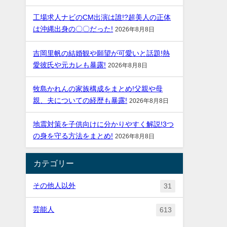
工場求人ナビのCM出演は誰!?超美人の正体
は沖縄出身の〇〇だった!
2026年8月8日
吉岡里帆の結婚観や願望が可愛いと話題!熱
愛彼氏や元カレも暴露!
2026年8月8日
牧島かれんの家族構成をまとめ!父親や母
親、夫についての経歴も暴露!
2026年8月8日
地震対策を子供向けに分かりやすく解説!3つ
の身を守る方法をまとめ!
2026年8月8日
カテゴリー
その他人以外
31
芸能人
613