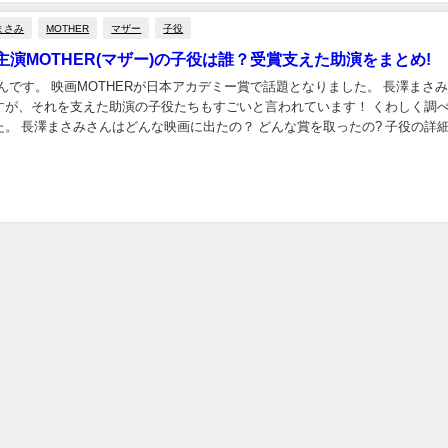
まさみ
MOTHER
マザー
子役
主演MOTHER(マザー)の子役は誰？受賞支えた助演をまとめ!
んです。 映画MOTHERが日本アカデミー賞で話題となりました。 長澤まさ
すが、それを支えた助演の子役たちもすごいと言われています！ くわしく調
の? 子役の詳細を知
！ そのあたり紹介していきます...