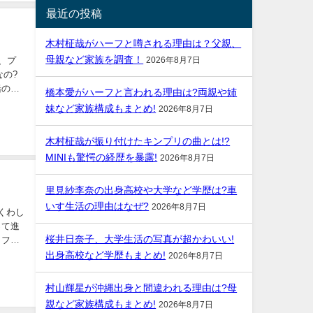
最近の投稿
木村柾哉がハーフと噂される理由は？父親、
母親など家族を調査！
、プ
2026年8月7日
橋本愛がハーフと言われる理由は?両親や姉
妹など家族構成もまとめ!
2026年8月7日
木村柾哉が振り付けたキンプリの曲とは!?
MINIも驚愕の経歴を暴露!
2026年8月7日
里見紗李奈の出身高校や大学など学歴は?車
いす生活の理由はなぜ?
2026年8月7日
くわし
桜井日奈子、大学生活の写真が超かわいい!
出身高校など学歴もまとめ!
2026年8月7日
村山輝星が沖縄出身と間違われる理由は?母
親など家族構成もまとめ!
2026年8月7日