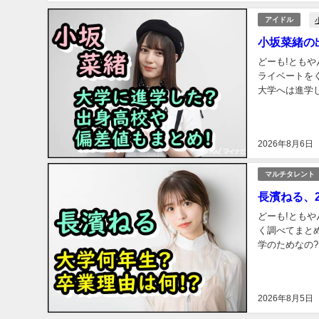
アイドル
小坂菜緒の
どーも!ともや
ライベートをくわしく調べて
大学へは進学したの? そのあたり紹介していきます！ 是非最後ま
2026年8月6日
マルチタレント
長濱ねる、
どーも!とも
く調べてまとめてみました。 長濱ねるは大学何
学のためなの? そのあたり紹介していきます！ 是非最後までご覧ください。 長濱ねるのプロ
ール
2026年8月5日