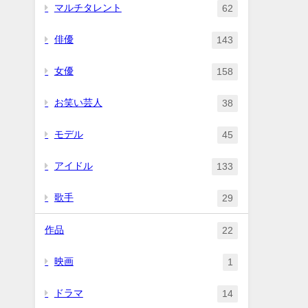
マルチタレント
62
俳優
143
女優
158
お笑い芸人
38
モデル
45
アイドル
133
歌手
29
作品
22
映画
1
ドラマ
14