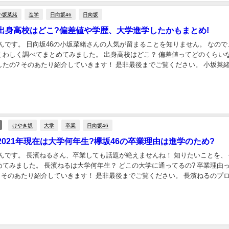
小坂菜緒
進学
日向坂46
日向坂
出身高校はどこ?偏差値や学歴、大学進学したかもまとめ!
んです。 日向坂46の小坂菜緒さんの人気が留まることを知りません。 なので
まとめてみました。 出身高校はどこ？ 偏差値ってどのくらいなの?
でご覧ください。 小坂菜緒のプ
ロフィールを紹介! まずは、...
けやき坂
大学
卒業
日向坂46
2021年現在は大学何年生?欅坂46の卒業理由は進学のため?
やんです。 長濱ねるさん、卒業しても話題が絶えませんね！ 知りたいことを、
年生？ どこの大学に通ってるの? 卒業理由って進
フィ
を紹介! まずは、長濱ねる...