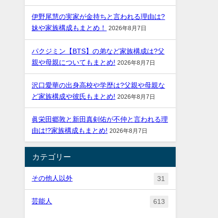
伊野尾慧の実家が金持ちと言われる理由は?
妹や家族構成もまとめ！
2026年8月7日
パクジミン【BTS】の弟など家族構成は?父
親や母親についてもまとめ!
2026年8月7日
沢口愛華の出身高校や学歴は?父親や母親な
ど家族構成や彼氏もまとめ!
2026年8月7日
眞栄田郷敦と新田真剣佑が不仲と言われる理
由は!?家族構成もまとめ!
2026年8月7日
カテゴリー
その他人以外
31
芸能人
613