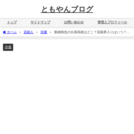
ともやんブログ
トップ
サイトマップ
お問い合わせ
管理人プロフィール
ホーム
芸能人
俳優
新納慎也の出身高校はどこ？芸能界入りはいつ？ス
カウトってまじ？
俳優