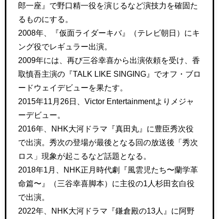
郎一座』で野口精一役を演じるなど演技力を確固た
るものにする。
2008年、『仮面ライダーキバ』（テレビ朝日）にキ
ング役でレギュラー出演。
2009年には、再び三谷幸喜から出演依頼を受け、香
取慎吾主演の『TALK LIKE SINGING』でオフ・ブロ
ードウェイデビューを果たす。
2015年11月26日、Victor Entertainmentよりメジャ
ーデビュー。
2016年、NHK大河ドラマ『真田丸』に豊臣秀次役
で出演。秀次の登場が最後となる回の放送後「秀次
ロス」現象が起こるなど話題となる。
2018年1月、NHK正月時代劇『風雲児たち〜蘭学革
命篇〜』（三谷幸喜脚本）に主役の1人杉田玄白役
で出演。
2022年、NHK大河ドラマ『鎌倉殿の13人』に阿野