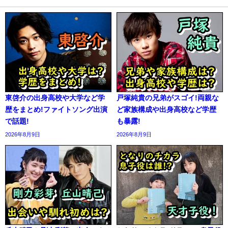
東啓介の出身高校や大学など学
戸塚純貴の兄弟がスゴイ!両親な
歴をまとめ!ファイトソング出演
ど家族構成や出身高校など学歴
で話題!
も暴露!
2026年8月9日
2026年8月9日