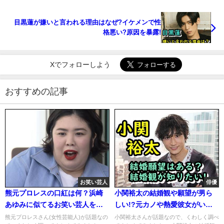
目黒蓮が嫌いと言われる理由はなぜ?イケメンで性
格悪い?原因を暴露!
Xでフォローしよう
おすすめの記事
お笑い芸人
俳優
熊元プロレスの口紅は何？浜崎
小関裕太の結婚観や願望が男ら
あゆみに似てるお笑い芸人をま
しい!?元カノや熱愛彼女がいる
とめ！
かも暴露!
熊元プロレスさん(女性芸能人)が話題なの
小関裕太さんが話題なので、くわしく調べ