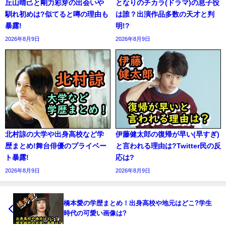
丘山晴己と剛力彩芽の出会いや
となりのチカラ(ドラマ)の息子役
馴れ初めは?似てると噂の理由も
は誰？出演作品多数の天才と判
暴露!
明!?
2026年8月9日
2026年8月9日
北村諒の大学や出身高校など学
伊藤健太郎の復帰が早い(早すぎ)
歴まとめ!舞台俳優のプライベー
と言われる理由は?Twitter民の反
ト暴露!
応は?
2026年8月9日
2026年8月9日
橋本愛の学歴まとめ！出身高校や地元はどこ?学生
時代の可愛い画像は?