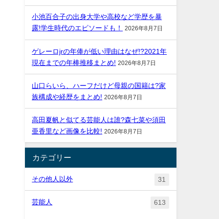
小池百合子の出身大学や高校など学歴を暴
露!学生時代のエピソードも！
2026年8月7日
ゲレーロjrの年俸が低い理由はなぜ!?2021年
現在までの年棒推移まとめ!
2026年8月7日
山口らいら、ハーフだけど母親の国籍は?家
族構成や経歴をまとめ!
2026年8月7日
高田夏帆と似てる芸能人は誰?森七菜や須田
亜香里など画像を比較!
2026年8月7日
カテゴリー
その他人以外
31
芸能人
613