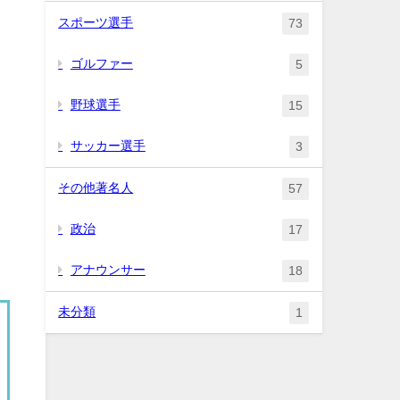
スポーツ選手
73
ゴルファー
5
野球選手
15
サッカー選手
3
その他著名人
57
政治
17
アナウンサー
18
未分類
1