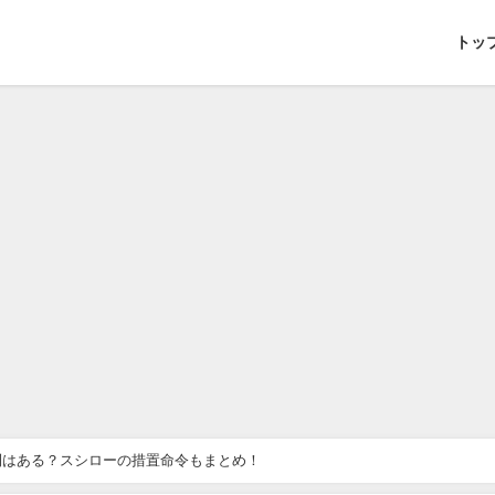
トッ
則はある？スシローの措置命令もまとめ！