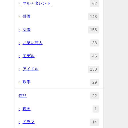
マルチタレント
62
俳優
143
女優
158
お笑い芸人
38
モデル
45
アイドル
133
歌手
29
作品
22
映画
1
ドラマ
14