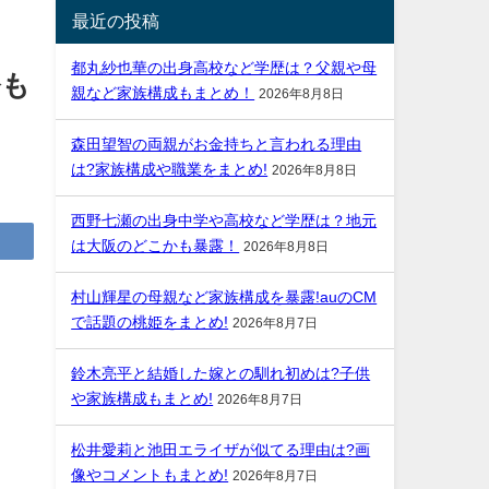
最近の投稿
都丸紗也華の出身高校など学歴は？父親や母
令も
親など家族構成もまとめ！
2026年8月8日
森田望智の両親がお金持ちと言われる理由
は?家族構成や職業をまとめ!
2026年8月8日
西野七瀬の出身中学や高校など学歴は？地元
は大阪のどこかも暴露！
2026年8月8日
村山輝星の母親など家族構成を暴露!auのCM
で話題の桃姫をまとめ!
2026年8月7日
鈴木亮平と結婚した嫁との馴れ初めは?子供
や家族構成もまとめ!
2026年8月7日
松井愛莉と池田エライザが似てる理由は?画
像やコメントもまとめ!
2026年8月7日