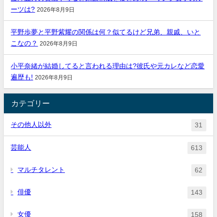
ーツは?
2026年8月9日
平野歩夢と平野紫耀の関係は何？似てるけど兄弟、親戚、いと
こなの？
2026年8月9日
小平奈緒が結婚してると言われる理由は?彼氏や元カレなど恋愛
遍歴も!
2026年8月9日
カテゴリー
その他人以外
31
芸能人
613
マルチタレント
62
俳優
143
女優
158