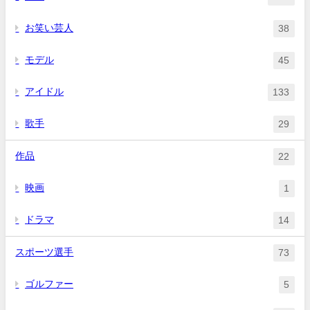
お笑い芸人
38
モデル
45
アイドル
133
歌手
29
作品
22
映画
1
ドラマ
14
スポーツ選手
73
ゴルファー
5