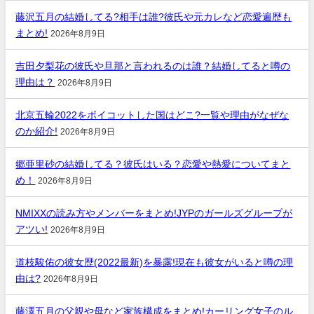
藤沢五月の結婚してる?相手は誰?彼氏や元カレなど恋愛遍歴も
まとめ!
2026年8月9日
吉田夕梨花の彼氏や旦那と言われるのは誰？結婚してると噂の
理由は？
2026年8月9日
北京五輪2022をボイコットした国はどこ?一覧や理由がなぜな
のか紹介!
2026年8月9日
郷亜里砂の結婚してる？彼氏はいる？恋愛や熱愛についてまと
め！
2026年8月9日
NMIXXの読み方やメンバーをまとめ!JYPのガールズグループが
アツい!
2026年8月9日
道枝駿佑の彼女歴(2022最新)を暴露!現在も彼女がいると噂の理
由は?
2026年8月9日
藤澤五月の父親や母など家族構成をまとめ!カーリング女子のル