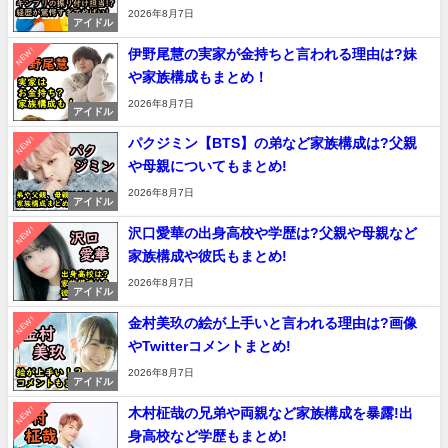
2026年8月7日
アイドル
NEW!
伊野尾慧の実家が金持ちと言われる理由は?妹
や家族構成もまとめ！
2026年8月7日
アイドル
NEW!
パクジミン【BTS】の弟など家族構成は?父親
や母親についてもまとめ!
2026年8月7日
アイドル
NEW!
沢口愛華の出身高校や学歴は?父親や母親など
家族構成や彼氏もまとめ!
2026年8月7日
アイドル
NEW!
金村美玖の絵が上手いと言われる理由は?画像
やTwitterコメントまとめ!
2026年8月7日
アイドル
NEW!
木村柾哉の兄弟や両親など家族構成を暴露!出
身高校など学歴もまとめ!