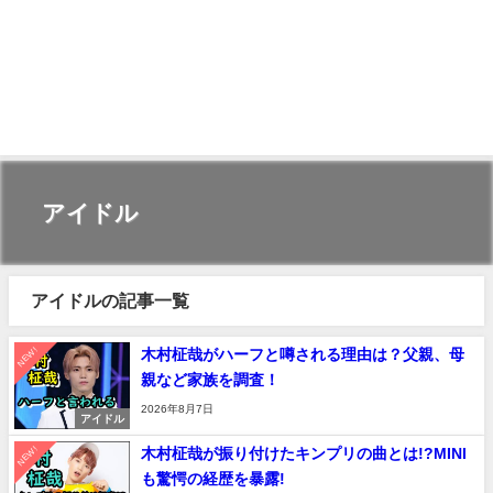
アイドル
アイドルの記事一覧
NEW!
木村柾哉がハーフと噂される理由は？父親、母
親など家族を調査！
2026年8月7日
アイドル
NEW!
木村柾哉が振り付けたキンプリの曲とは!?MINI
も驚愕の経歴を暴露!