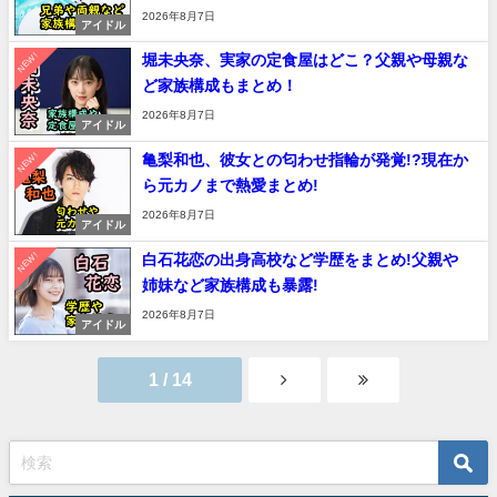
2026年8月7日
アイドル
NEW!
堀未央奈、実家の定食屋はどこ？父親や母親な
ど家族構成もまとめ！
2026年8月7日
アイドル
NEW!
亀梨和也、彼女との匂わせ指輪が発覚!?現在か
ら元カノまで熱愛まとめ!
2026年8月7日
アイドル
NEW!
白石花恋の出身高校など学歴をまとめ!父親や
姉妹など家族構成も暴露!
2026年8月7日
アイドル
1 / 14