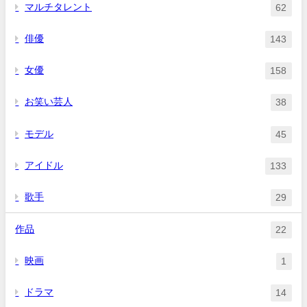
マルチタレント
62
俳優
143
女優
158
お笑い芸人
38
モデル
45
アイドル
133
歌手
29
作品
22
映画
1
ドラマ
14