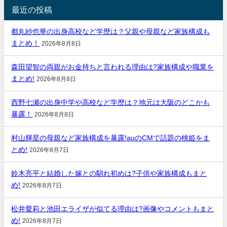
最近の投稿
都丸紗也華の出身高校など学歴は？父親や母親など家族構成も
まとめ！
2026年8月8日
森田望智の両親がお金持ちと言われる理由は?家族構成や職業を
まとめ!
2026年8月8日
西野七瀬の出身中学や高校など学歴は？地元は大阪のどこかも
暴露！
2026年8月8日
村山輝星の母親など家族構成を暴露!auのCMで話題の桃姫をま
とめ!
2026年8月7日
鈴木亮平と結婚した嫁との馴れ初めは?子供や家族構成もまと
め!
2026年8月7日
松井愛莉と池田エライザが似てる理由は?画像やコメントもまと
め!
2026年8月7日