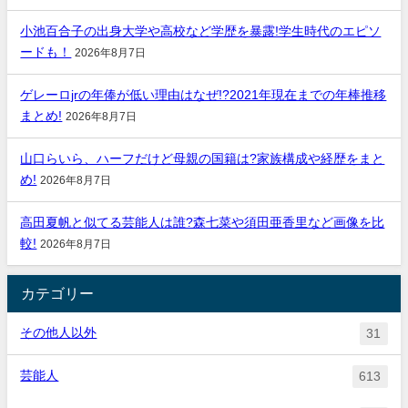
小池百合子の出身大学や高校など学歴を暴露!学生時代のエピソ
ードも！
2026年8月7日
ゲレーロjrの年俸が低い理由はなぜ!?2021年現在までの年棒推移
まとめ!
2026年8月7日
山口らいら、ハーフだけど母親の国籍は?家族構成や経歴をまと
め!
2026年8月7日
高田夏帆と似てる芸能人は誰?森七菜や須田亜香里など画像を比
較!
2026年8月7日
カテゴリー
その他人以外
31
芸能人
613