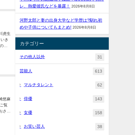
レ、熱愛彼氏などを暴露！
2026年8月8日
河野太郎と妻の出身大学など学歴は?馴れ初
めや子供についてもまとめ!
2026年8月8日
カテゴリー
その他人以外
31
芸能人
613
マルチタレント
62
俳優
143
女優
158
お笑い芸人
38