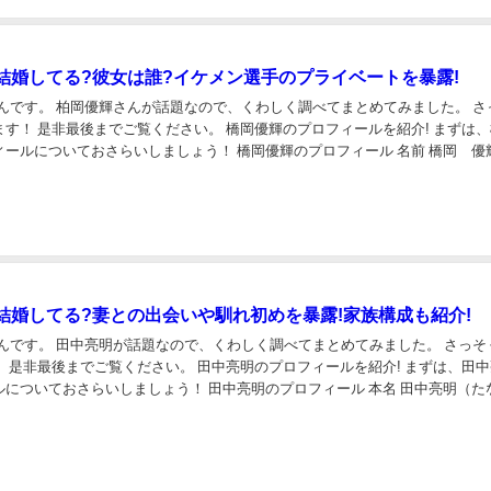
結婚してる?彼女は誰?イケメン選手のプライベートを暴露!
んです。 柏岡優輝さんが話題なので、くわしく調べてまとめてみました。 さっそく
後までご覧ください。 橋岡優輝のプロフィールを紹介! まずは、橋岡
ィールについておさらいしましょう！ 橋岡優輝のプロフィール 名前 橋岡 優
 生年月日 19...
結婚してる?妻との出会いや馴れ初めを暴露!家族構成も紹介!
です。 田中亮明が話題なので、くわしく調べてまとめてみました。 さっそく紹介
ご覧ください。 田中亮明のプロフィールを紹介! まずは、田中亮明
ルについておさらいしましょう！ 田中亮明のプロフィール 本名 田中亮明（た
 フライ級 身長...