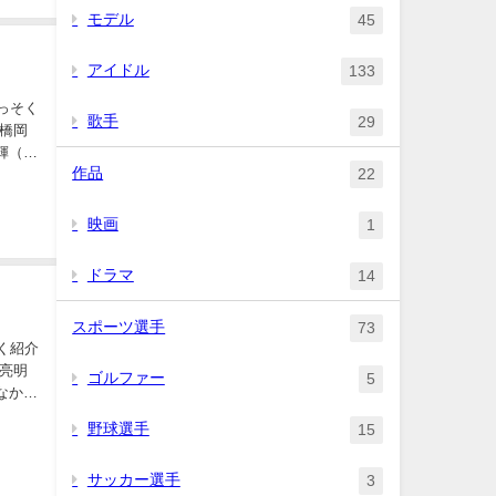
モデル
45
アイドル
133
歌手
29
輝（は
作品
22
映画
1
ドラマ
14
スポーツ選手
73
ゴルファー
5
なかり
野球選手
15
サッカー選手
3