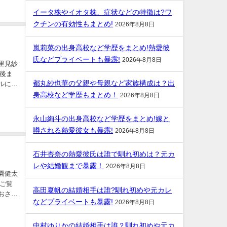
イータ株やイオタ株、症状などの特徴は?ワ
クチンの有効性もまとめ!
2026年8月8日
嵐莉菜の出身高校など学歴をまとめ!熱愛彼
氏などプライベートも暴露!
2026年8月8日
都丸紗也華の父親や母親など家族構成は？出
身高校など学歴もまとめ！
2026年8月8日
永山絢斗の出身高校など学歴をまとめ!嫁と
噂される熱愛彼女も暴露!
2026年8月8日
石井杏奈の熱愛彼氏は誰で馴れ初めは？元カ
レや結婚観まで暴露！
2026年8月8日
高田夏帆の結婚相手は誰?馴れ初めや元カレ
などプライベートも暴露!
2026年8月8日
中村ゆりかの結婚相手は誰？馴れ初めや元カ