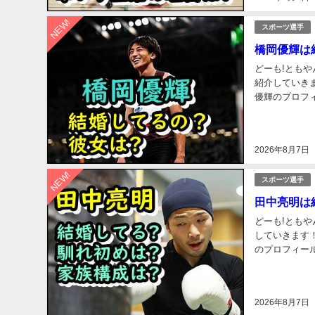
NEW!
スポーツ選手
橋岡優輝は
どーも!ともや
紹介していきます！ 是非最
優輝のプロフ
しおか ゆうき）
2026年8月7日
NEW!
スポーツ選手
田中亮明は
どーも!ともやん
していきます！ 是非最後まで
のプロフィー
ょうめい） 階級
2026年8月7日