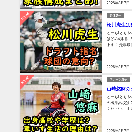
2026年8月7日
NEW!
野球選手
松川虎生は
どーも!ともや
はどの球団に入りた
ます！ 是非最後までご覧ください。 
ロフィールにつ
2026年8月7日
NEW!
スポーツ選手
山崎悠麻の
どーも!ともや
の出身高校は？ 学歴は? 車
ください。 山崎悠麻のプロフィールを紹介! まずは、山崎悠麻選手のプロフィールについておさら
いしましょう！
2026年8月7日