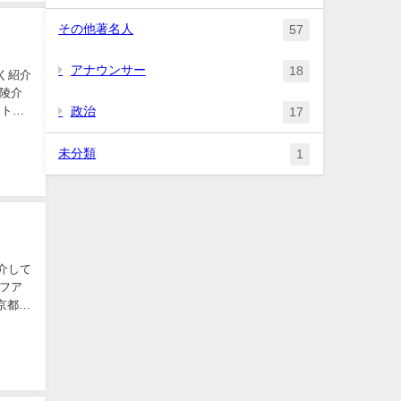
その他著名人
57
アナウンサー
18
イトマ
政治
17
未分類
1
京都葛