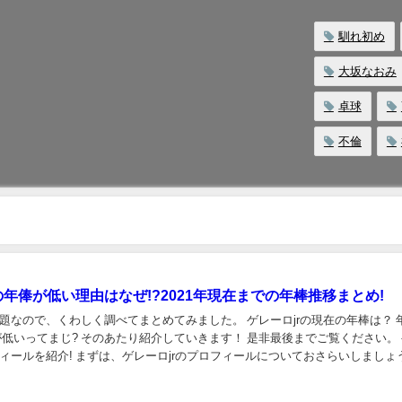
馴れ初め
大坂なおみ
卓球
不倫
の年俸が低い理由はなぜ!?2021年現在までの年棒推移まとめ!
で、くわしく調べてまとめてみました。 ゲレーロjrの現在の年棒は？ 年棒の
介していきます！ 是非最後までご覧ください。 ゲレ
ロjrのプロフィールについておさらいしましょう！
フ...