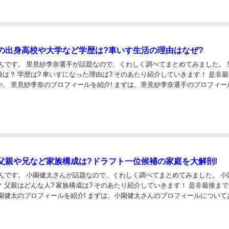
の出身高校や大学など学歴は?車いす生活の理由はなぜ?
んです。 里見紗李奈選手が話題なので、くわしく調べてまとめてみました。 里見紗
? 車いすになった理由は? そのあたり紹介していきます！ 是非最後ま
手のプロフィールにつ
ましょう！ 里...
父親や兄など家族構成は?ドラフト一位候補の家庭を大解剖!
んです。 小園健太さんが話題なので、くわしく調べてまとめてみました。 小園健太
人? 家族構成は? そのあたり紹介していきます！ 是非最後までご覧
 小園健太のプ...