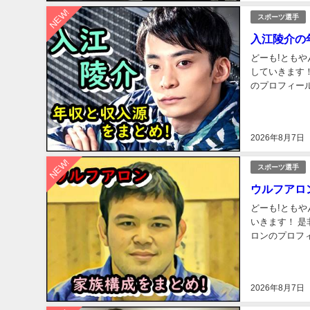
NEW!
スポーツ選手
入江陵介の
どーも!ともやん
していきます！ 是非最後まで
のプロフィール
ン東進 生年月日 
2026年8月7日
NEW!
スポーツ選手
ウルフアロ
どーも!ともや
いきます！ 是非最後までご覧くだ
ロンのプロフ
飾区新小岩 生年月
2026年8月7日