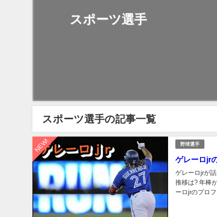
スポーツ選手
スポーツ選手の記事一覧
NEW!
野球選手
ゲレーロjr
ゲレーロjrが話題なの
推移は? 年棒が低いってまじ? そのあたり紹
ーロjrのプロフィールを紹介! まずは、ゲレー
ゲレーロjrのプロ