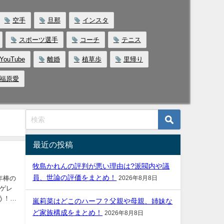
空手
旦那
インスタ
スポーツ選手
コーチ
テニス
YouTube
離婚
植草歩
里帰り
福原愛
最近の投稿
牧島かれんの評判が悪い理由は?派閥内や議
員、世論の評価をまとめ！
2026年8月8日
嵐莉菜はどこのハーフ？父親や母親、姉妹な
ど家族構成をまとめ！
2026年8月8日