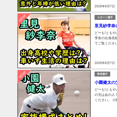
2026年8月7日
NEW!
スポーツ選手
里見紗李奈
どーも!ともや
李奈の出身高校は？ 学歴は
でご覧ください。 里見紗李奈のプロフィールを紹介! まずは、里見紗李奈選
いておさらいし
2026年8月7日
NEW!
野球選手
小園健太の
どーも!ともや
の兄はあの人？ 父親はどんな
ください。 小園健太のプロフィールを紹介! まずは、小園健太さんのプロフィールについておさら
いしましょう！