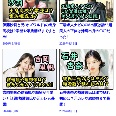
伊藤沙莉と兄(オズワルド)の出身
工場求人ナビのCM出演は誰!?超
高校は?学歴や家族構成までまと
美人の正体は沖縄出身の〇〇だ
め!
った!
2026年8月8日
2026年8月8日
吉岡里帆の結婚観や願望が可愛
石井杏奈の熱愛彼氏は誰で馴れ
いと話題!熱愛彼氏や元カレも暴
初めは？元カレや結婚観まで暴
露!
露！
2026年8月8日
2026年8月8日