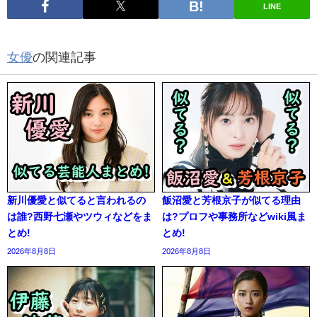
LINE
女優
の関連記事
新川優愛と似てると言われるの
飯沼愛と芳根京子が似てる理由
は誰?西野七瀬やツウィなどをま
は?プロフや事務所などwiki風ま
とめ!
とめ!
2026年8月8日
2026年8月8日