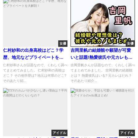
女優
女優
仁村紗和の出身高校はどこ？学
吉岡里帆の結婚観や願望が可愛
歴、地元などプライベートを大
いと話題!熱愛彼氏や元カレも暴
解剖！
露!
仁村紗和さんが話題なので、くわしく調べ
吉岡里帆さんが話題なので、くわしく調べ
てまとめてみました。 仁村紗和の高校は
てまとめてみました。 吉岡里帆の結婚観
どこ？ その他学歴は? 地元は何県のどこ?
とは？ 熱愛彼氏はいる? 元カレはだれ？
そのあたり紹...
そのあたり紹介...
アイドル
アイドル