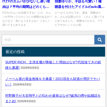
ITZYのカムバが少ないし遅い理
我妻ゆりか、手話も可愛い！補
由は？平均の期間はどのくらい
聴器を付けたアイドルのwiki風ま
なの？
とめ!
ITZYのカムバが話題ですね！ ただ、カム
どーも!ともやんです。 最近「我妻ゆり
バの平均ってどのくらいの期間があるの？
か」さんが話題なので、くわしく調べてま
などなど、気になりますよね！ くわしく
とめてみました。 我妻ゆりかさん、グラ
調べてまとめてみま...
ビアやタレントなど様...
最近の投稿
SUPER RICH、主演女優が降板した理由はなぜ?代役抜てきの経
緯も暴露!
2026年8月8日
ノーベル賞の賞金推移を大暴露！2021現在も財源が潤沢でヤバ
い！
2026年8月8日
狩野舞子が大谷翔平との匂わせ連発はなぜ?破局の噂や結婚説を
まとめ!
2026年8月8日