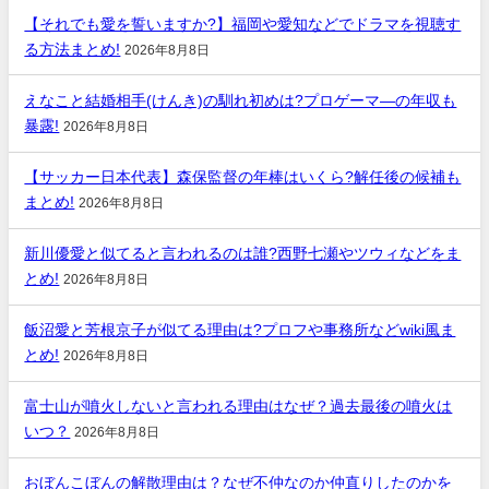
【それでも愛を誓いますか?】福岡や愛知などでドラマを視聴す
る方法まとめ!
2026年8月8日
えなこと結婚相手(けんき)の馴れ初めは?プロゲーマ―の年収も
暴露!
2026年8月8日
【サッカー日本代表】森保監督の年棒はいくら?解任後の候補も
まとめ!
2026年8月8日
新川優愛と似てると言われるのは誰?西野七瀬やツウィなどをま
とめ!
2026年8月8日
飯沼愛と芳根京子が似てる理由は?プロフや事務所などwiki風ま
とめ!
2026年8月8日
富士山が噴火しないと言われる理由はなぜ？過去最後の噴火は
いつ？
2026年8月8日
おぼんこぼんの解散理由は？なぜ不仲なのか仲直りしたのかを