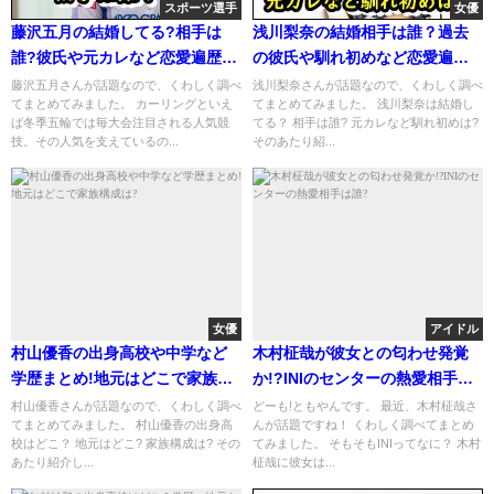
スポーツ選手
女優
藤沢五月の結婚してる?相手は
浅川梨奈の結婚相手は誰？過去
誰?彼氏や元カレなど恋愛遍歴も
の彼氏や馴れ初めなど恋愛遍歴
まとめ!
まとめ！
藤沢五月さんが話題なので、くわしく調べ
浅川梨奈さんが話題なので、くわしく調べ
てまとめてみました。 カーリングといえ
てまとめてみました。 浅川梨奈は結婚し
ば冬季五輪では毎大会注目される人気競
てる？ 相手は誰? 元カレなど馴れ初めは?
技。その人気を支えているの...
そのあたり紹...
女優
アイドル
村山優香の出身高校や中学など
木村柾哉が彼女との匂わせ発覚
学歴まとめ!地元はどこで家族構
か!?INIのセンターの熱愛相手は
成は?
誰?
村山優香さんが話題なので、くわしく調べ
どーも!ともやんです。 最近、木村柾哉さ
てまとめてみました。 村山優香の出身高
んが話題ですね！ くわしく調べてまとめ
校はどこ？ 地元はどこ? 家族構成は? その
てみました。 そもそもINIってなに？ 木村
あたり紹介し...
柾哉に彼女は...