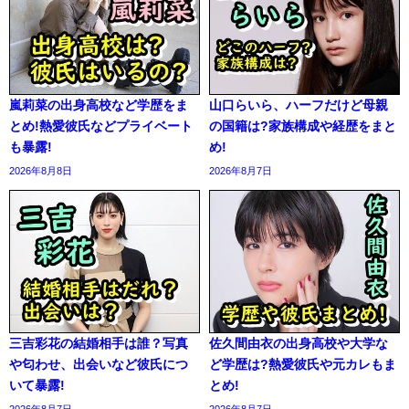
嵐莉菜の出身高校など学歴をま
山口らいら、ハーフだけど母親
とめ!熱愛彼氏などプライベート
の国籍は?家族構成や経歴をまと
も暴露!
め!
2026年8月8日
2026年8月7日
三吉彩花の結婚相手は誰？写真
佐久間由衣の出身高校や大学な
や匂わせ、出会いなど彼氏につ
ど学歴は?熱愛彼氏や元カレもま
いて暴露!
とめ!