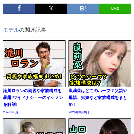
LINE
モデル
の関連記事
滝川ロランの両親や家族構成を
嵐莉菜はどこのハーフ？父親や
暴露!ワイドナショーのイケメン
母親、姉妹など家族構成をまと
を解剖!
め！
2026年8月8日
2026年8月8日