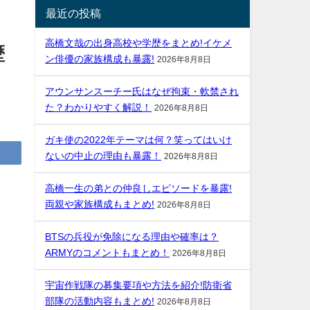
最近の投稿
高橋文哉の出身高校や学歴をまとめ!イケメ
歴
ン俳優の家族構成も暴露!
2026年8月8日
アウンサンスーチー氏はなぜ拘束・軟禁され
た？わかりやすく解説！
2026年8月8日
ガキ使の2022年テーマは何？笑ってはいけ
ないの中止の理由も暴露！
2026年8月8日
高橋一生の弟との仲良しエピソードを暴露!
両親や家族構成もまとめ!
2026年8月8日
BTSの兵役が免除になる理由や確率は？
ARMYのコメントもまとめ！
2026年8月8日
宇宙作戦隊の募集要項や方法を紹介!防衛省
部隊の活動内容もまとめ!
2026年8月8日