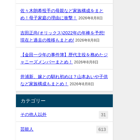
佐々木朗希投手の母親など家族構成をまと
め！母子家庭の理由に衝撃！
2026年8月8日
吉田正尚(オリックス)2022年の年棒を予想!
現在と過去の推移もまとめ!
2026年8月8日
【金田一少年の事件簿】歴代主役を務めたジ
ャニーズメンバーまとめ！
2026年8月8日
井浦新、嫁との馴れ初めは？山本あいや子供
など家族構成もまとめ！
2026年8月8日
カテゴリー
その他人以外
31
芸能人
613