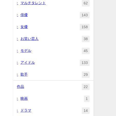
マルチタレント
62
俳優
143
女優
158
お笑い芸人
38
モデル
45
アイドル
133
歌手
29
作品
22
映画
1
ドラマ
14