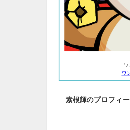
ワ
ワ
素根輝のプロフィー