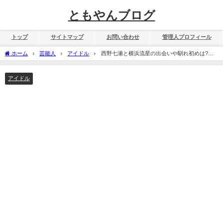
ともやんブログ
トップ
サイトマップ
お問い合わせ
管理人プロフィール
ホーム
芸能人
アイドル
西野七瀬と横浜流星の出会いや馴れ初めは?匂
わせから熱愛交際が確定?
アイドル