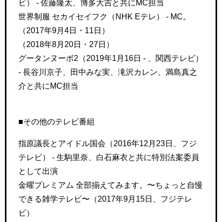
ビ） - 佐藤隆太、博多大吉と共にMC担当
世界制服 セカイセイフク（NHK Eテレ） - MC。
（2017年9月4日・11日）
（2018年8月20日・27日）
グータンヌーボ2（2019年1月16日 - 、関西テレビ）
- 長谷川京子、田中みな実、滝沢カレン、満島真之
介と共にMC担当
■その他のテレビ番組
指原議長とアイドル国会（2016年12月23日、フジ
テレビ） - 生駒里奈、白石麻衣と共に特別法案委員
として出演
金曜プレミアム 全部揃えてみます。〜ちょっと自慢
できる雑学テレビ〜（2017年9月15日、フジテレ
ビ）