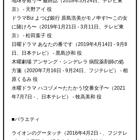
地球を救う〜 最終話（2018年3月24日、テレビ東
京） - 天野アイ 役
ドラマBiz よつば銀行 原島浩美がモノ申す!〜この女
に賭けろ〜（2019年1月21日 - 3月11日、テレビ東
京） - 松田葉子 役
日曜ドラマ あなたの番です（2019年4月14日 - 9月8
日、日本テレビ） - 黒島沙和 役
木曜劇場 アンサング・シンデレラ 病院薬剤師の処
方箋（2020年7月16日 - 9月24日、フジテレビ） - 相
原くるみ 役
水曜ドラマ ハコヅメ〜たたかう!交番女子〜（2021
年7月7日 - 、日本テレビ） - 牧高美和 役
■バラエティ
ライオンのグータッチ（2016年4月2日 - 、フジテレ