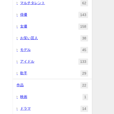
マルチタレント
62
俳優
143
女優
158
お笑い芸人
38
モデル
45
アイドル
133
歌手
29
作品
22
映画
1
ドラマ
14