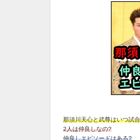
那須川天心と武尊はいつ試
2人は仲良しなの?
仲良しエピソードはある?