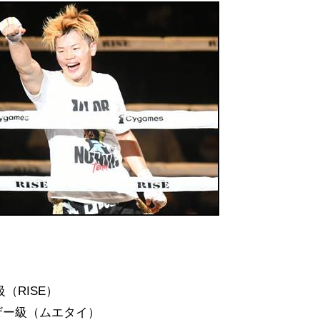
（RISE）
ザー級（ムエタイ）