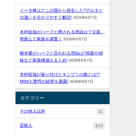
イータ株はどこの国から発生した?デルタと
の違いを分かりやすく解説!
2026年8月7日
木村柾哉がハーフと噂される理由は？父親、
母親など家族を調査！
2026年8月7日
橋本愛がハーフと言われる理由は?両親や姉
妹など家族構成もまとめ!
2026年8月7日
木村柾哉が振り付けたキンプリの曲とは!?
MINIも驚愕の経歴を暴露!
2026年8月7日
カテゴリー
その他人以外
31
芸能人
613