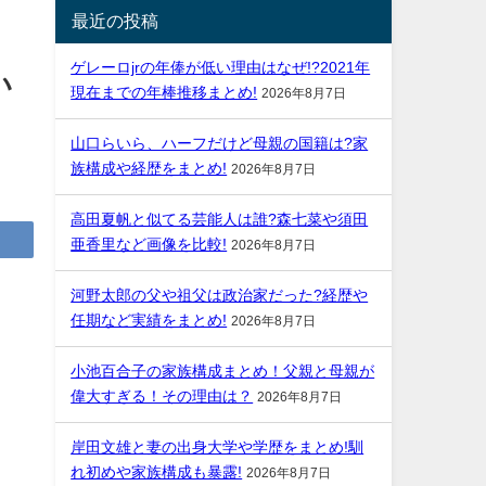
最近の投稿
ゲレーロjrの年俸が低い理由はなぜ!?2021年
い
現在までの年棒推移まとめ!
2026年8月7日
山口らいら、ハーフだけど母親の国籍は?家
族構成や経歴をまとめ!
2026年8月7日
高田夏帆と似てる芸能人は誰?森七菜や須田
亜香里など画像を比較!
2026年8月7日
河野太郎の父や祖父は政治家だった?経歴や
任期など実績をまとめ!
2026年8月7日
小池百合子の家族構成まとめ！父親と母親が
偉大すぎる！その理由は？
2026年8月7日
岸田文雄と妻の出身大学や学歴をまとめ!馴
れ初めや家族構成も暴露!
2026年8月7日