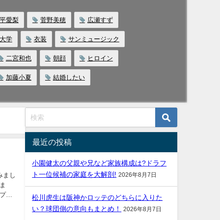
平愛梨
菅野美穂
広瀬すず
大学
衣装
サンミュージック
二宮和也
朝顔
ヒロイン
加藤小夏
結婚したい
最近の投稿
小園健太の父親や兄など家族構成は?ドラフ
ト一位候補の家庭を大解剖!
みまし
2026年8月7日
松川虎生は阪神かロッテのどちらに入りた
い？球団側の意向もまとめ！
2026年8月7日