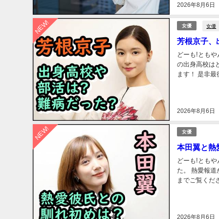
2026年8月6日
NEW!
女優
女優
芳根京子、
どーも!ともや
の出身高校はどこ？
ます！ 是非最後までご覧ください。 
ロフィールにつ
2026年8月6日
NEW!
女優
本田翼と熱
どーも!とも
た。 熱愛報道が知りたい! 相手はどんな人? 馴れ初めは? そのあたり紹介していきます！ 是非最後
までご覧ください。 本田翼のプロフィールを紹介! まずは、本田翼
さらいしましょ
2026年8月6日