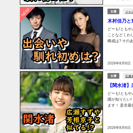
NEW!
ジャ
女優
木村佳乃と
どーも!とも
ことなどくわしく調べてまとめて
構成は? そのあたり紹介していきます！ 是非最後までご覧ください。 木村佳乃と東山紀之のプロ
2026年8月6日
広瀬
女優
【関水渚】
どーも!ともや
躍が知りたい! 広
ます！ 是非最後までご覧ください。 
ィールについて
2026年8月6日