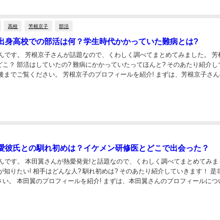
高校
芳根京子
部活
出身高校での部活は何？学生時代かかっていた難病とは?
んです。 芳根京子さんが話題なので、くわしく調べてまとめてみました。 芳根京子
 部活はしていたの? 難病にかかっていたってほんと? そのあたり紹介していき
芳根京子のプロフィールを紹介! まずは、芳根京子さんのプ
いておさらいし...
愛彼氏との馴れ初めは？イケメン研修医とどこで出会った？
やんです。 本田翼さんが熱愛発覚!と話題なので、くわしく調べてまとめてみま
さんのプロフィールについてお
う！ 本田翼の...