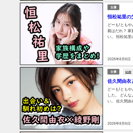
女優
恒松祐里の
どーも!ともやん
親はだれ？ 家族構成は? 高校や学
い。 恒松祐里のプロフィールを紹介! まずは、恒松祐里さんのプロフィールについておさらいしま
しょう！ 恒松
2026年8月6日
結婚
女優
佐久間由衣
どーも!とも
した。 どんな人？ 何してる? その他は? そのあたり紹介していきます！ 是非最後までご覧くださ
い。 佐久間由衣のプロフィール まずは、佐久間由衣さんのプロフィールについておさらいしまし
ょう！ 佐久間
2026年8月6日