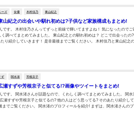
ニーズ
女優
木村佳乃
東山紀之
東山紀之の出会いや馴れ初めは?子供など家族構成もまとめ!
やんです。 木村佳乃さんってずっと前線で輝いてますよね！ 気になったのでご
みました。 東山紀之との馴れ初めは？ どこで出会ったの? 家族
フィールをおさらい!① まずは...
すず
関水渚
芳根京子
広瀬すずや芳根京子と似てる!?画像やツイートをまとめ!
んです。 関水渚さんが話題なので、くわしく調べてまとめてみました。 関水渚の活
瀬すずや芳根京子と似てるの? 他の人はどう思ってる? そのあたり紹介していき
関水渚のプロフィールを紹介! まずは、関水渚さんのプロフ
おさらいしまし...