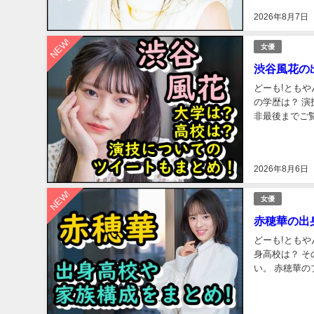
2026年8月7日
NEW!
女優
渋谷風花の
どーも!ともや
の学歴は？ 演技の評判
非最後までご覧ください。 渋谷風花のプロフィール
についておさら
2026年8月6日
NEW!
女優
赤穂華の出
どーも!ともや
身高校は？ その他学歴は? 家族構
い。 赤穂華のプロフィールを紹介! まずは、赤穂華さんのプロフィールについておさらいしましょ
う！ 赤穂華のプ