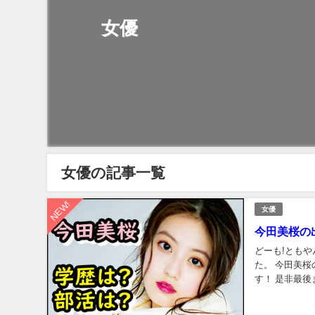
女優
女優の記事一覧
NEW!
女優
今田美桜の
どーも!とも
た。 今田美桜の出身高校は？ 部活はやっていた? 学歴や偏差値は? そのあたり紹介していきま
す！ 是非最後までご覧ください。 今田
フィールについ