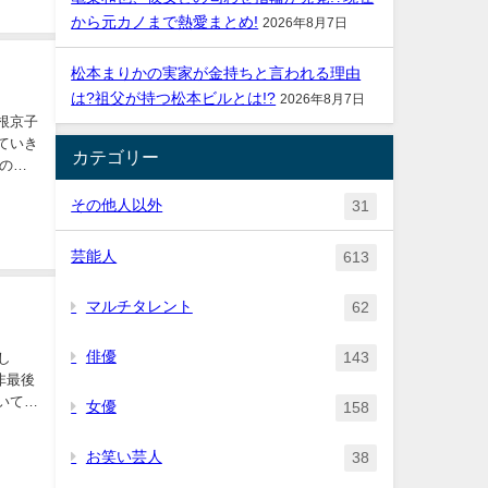
から元カノまで熱愛まとめ!
2026年8月7日
松本まりかの実家が金持ちと言われる理由
は?祖父が持つ松本ビルとは!?
2026年8月7日
カテゴリー
その他人以外
31
芸能人
613
マルチタレント
62
俳優
143
し
女優
158
お笑い芸人
38