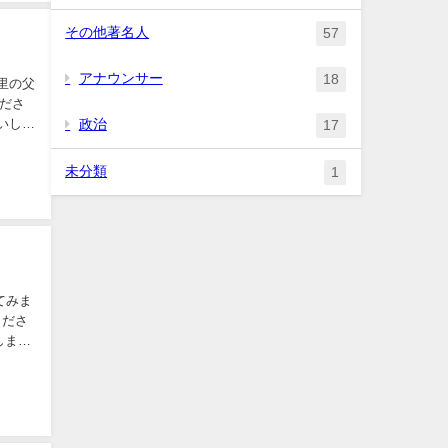
その他著名人
57
アナウンサー
18
政治
17
未分類
1
てみま