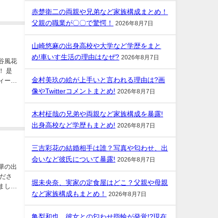
赤楚衛二の両親や兄弟など家族構成まとめ！
父親の職業が〇〇で驚愕！
2026年8月7日
山崎悠麻の出身高校や大学など学歴をまと
め!車いす生活の理由はなぜ?
2026年8月7日
金村美玖の絵が上手いと言われる理由は?画
像やTwitterコメントまとめ!
2026年8月7日
木村柾哉の兄弟や両親など家族構成を暴露!
出身高校など学歴もまとめ!
2026年8月7日
三吉彩花の結婚相手は誰？写真や匂わせ、出
会いなど彼氏について暴露!
2026年8月7日
堀未央奈、実家の定食屋はどこ？父親や母親
など家族構成もまとめ！
2026年8月7日
亀梨和也、彼女との匂わせ指輪が発覚!?現在