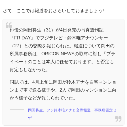
さて、ここでは報道をおさらいしておきましょう!
俳優の岡田将生（31）が4日発売の写真週刊誌
『FRIDAY』でフジテレビ・鈴木唯アナウンサー
（27）との交際を報じられた。報道について岡田の
所属事務所は、ORICON NEWSの取材に対し「プラ
イベートのことは本人に任せております」と否定も
肯定もしなかった。
同誌では、4月上旬に岡田が鈴木アナを自宅マンショ
ンまで車で送る様子や、2人で岡田のマンションに向
かう様子などが報じられていた。
岡田将生、フジ鈴木唯アナと交際報道 事務所否定せ
ず