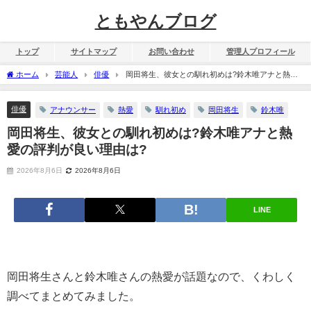
ともやんブログ
トップ
サイトマップ
お問い合わせ
管理人プロフィール
ホーム
芸能人
俳優
岡田将生、彼女との馴れ初めは?鈴木唯アナと熱愛
の評判が良い理由は?
俳優
アナウンサー
熱愛
馴れ初め
岡田将生
鈴木唯
岡田将生、彼女との馴れ初めは?鈴木唯アナと熱
愛の評判が良い理由は?
2026年8月6日
2026年8月6日
LINE
岡田将生さんと鈴木唯さんの熱愛が話題なので、くわしく
調べてまとめてみました。