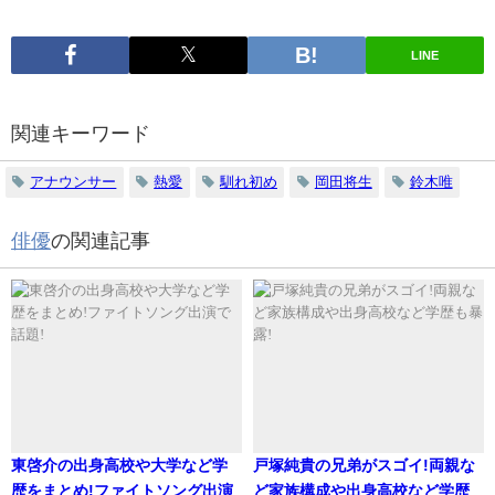
LINE
関連キーワード
アナウンサー
熱愛
馴れ初め
岡田将生
鈴木唯
俳優
の関連記事
東啓介の出身高校や大学など学
戸塚純貴の兄弟がスゴイ!両親な
歴をまとめ!ファイトソング出演
ど家族構成や出身高校など学歴