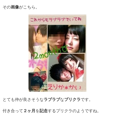
その
画像
がこちら。
とても仲が良さそうな
ラブラブ
な
プリクラ
です。
付き合って
２ヶ月
を
記念
するプリクラのようですね。