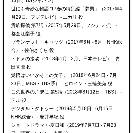
13日、BSジャパン）
世にも奇妙な物語 '17春の特別編「夢男」（2017年4
月29日、フジテレビ） - ユカリ 役
貴族探偵 第7話（2017年5月29日、フジテレビ） -
都倉江梨子 役
ブランケット・キャッツ（2017年6月 - 8月、NHK総
合） - 佐伯さくら 役
トドメの接吻（2018年1月 - 3月、日本テレビ） - 青
田真凛 役
覚悟はいいかそこの女子。（2018年6月24日 - 7月
23日、MBS・TBS系） - ヒロイン・三輪美苑 役
この世界の片隅に 第5話（2018年8月12日、TBS） -
テル 役
デジタル・タトゥー（2019年5月18日 - 6月15日、
NHK総合） - 岩井早紀 役
ショートドラマ 小夏日和（2019年7月7日 - 7月28