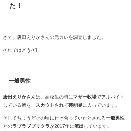
た！
さて、唐田えりかさんの元カレを調査しました。
それではどうぞ!
一般男性
唐田えりか
さんは、高校生の時に
マザー牧場
でアルバイト
している所を、
スカウト
されて
芸能界
に入っています。
そしてちょうどその頃に付き合っていたとされる
一般男性
との
ラブラブプリクラ
が2017年に
流出
しています。