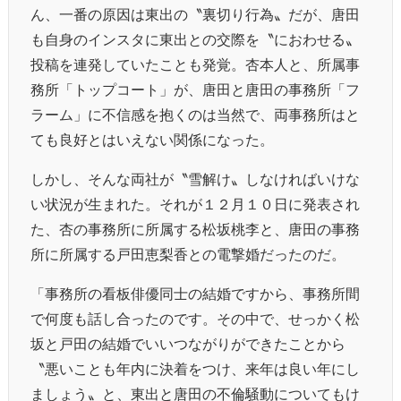
ん、一番の原因は東出の〝裏切り行為〟だが、唐田
も自身のインスタに東出との交際を〝におわせる〟
投稿を連発していたことも発覚。杏本人と、所属事
務所「トップコート」が、唐田と唐田の事務所「フ
ラーム」に不信感を抱くのは当然で、両事務所はと
ても良好とはいえない関係になった。
しかし、そんな両社が〝雪解け〟しなければいけな
い状況が生まれた。それが１２月１０日に発表され
た、杏の事務所に所属する松坂桃李と、唐田の事務
所に所属する戸田恵梨香との電撃婚だったのだ。
「事務所の看板俳優同士の結婚ですから、事務所間
で何度も話し合ったのです。その中で、せっかく松
坂と戸田の結婚でいいつながりができたことから
〝悪いことも年内に決着をつけ、来年は良い年にし
ましょう〟と、東出と唐田の不倫騒動についてもけ