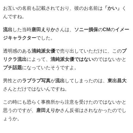
お互いの名前も記載されており、彼のお名前は
「かい」
く
んですね。
流出
した当時
唐田えりか
さんは、
ソニー損保
の
CM
の
イメー
ジキャラクター
でした。
透明感のある
清純派女優
で売り出していただけに、この
プ
リクラ流出
によって、
清純派女優ではない
のではないかと
プチ話題
になっていたそうですよ。
男性との
ラブラブ写真
が
流出
してしまったのは、
東出昌大
さんとだけではないんですね。
この時にも恐らく事務所から注意を受けたのではないかと
思うのですが、
唐田えりか
さん反省はされなかったのでし
ょうか。