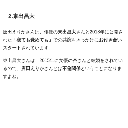
2.東出昌大
唐田えりかさんは、俳優の
東出昌大
さんと2018年に公開さ
れた「
寝ても覚めても」
での
共演
をきっかけに
お付き合い
スタート
されています。
東出昌大さんは、2015年に女優の
杏
さんと結婚をされてい
るので、
唐田えりか
さんとは
不倫関係
ということになりま
すよね。