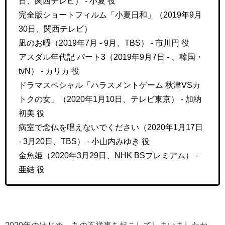
日、関西テレビ） - 小夏 役
完全版ショートフィルム「小夏日和」（2019年9月
30日、関西テレビ）
凪のお暇（2019年7月 - 9月、TBS） - 市川円 役
アスダル年代記 パート3（2019年9月7日 - 、韓国・
tvN） - カリカ 役
ドラマスペシャル「ハラスメントゲーム 秋津VSカ
トクの女」（2020年1月10日、テレビ東京） - 加納
初美 役
病室で念仏を唱えないでください（2020年1月17日
- 3月20日、TBS） - 小山内みゆき 役
金魚姫（2020年3月29日、NHK BSプレミアム） -
亜結 役
2020年のはじめ、あの不祥事を起こしてしまいましたね。