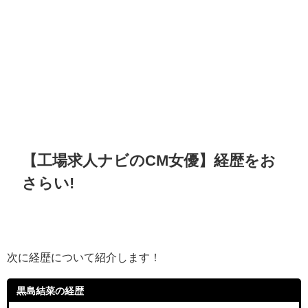
【工場求人ナビのCM女優】経歴をお
さらい!
次に経歴について紹介します！
黒島結菜の経歴