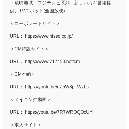
・放映地域：フジテレビ系列 新しいカギ番組提
供、TVスポット(全国放映)
＜コーポレートサイト＞
URL： https://www.nisso.co.jp/
＜CM特設サイト＞
URL： https://www.717450.net/cm
＜CM本編＞
URL： https://youtu.be/nZ5W8p_WzLs
＜メイキング動画＞
URL： https://youtu.be/7R7WROQOcUY
＜求人サイト＞