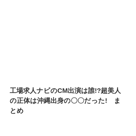
工場求人ナビのCM出演は誰!?超美人
の正体は沖縄出身の〇〇だった!
ま
とめ