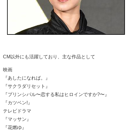
CM以外にも活躍しており、主な作品として
映画
『あしたになれば。』
『サクラダリセット』
『プリンシパル〜恋する私はヒロインですか?〜』
『カツベン!』
テレビドラマ
『マッサン』
『花燃ゆ』