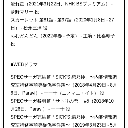
流れ星（2021年3月22日、NHK BSプレミアム） -
夢野マリー 役
スカーレット 第81話 - 第97話（2020年1月8日 - 27
日） - 松永三津 役
ちむどんどん（2022年春 - 予定） - 主演・比嘉暢子
役
■WEBドラマ
SPECサーガ完結篇「SICK'S 恕乃抄」〜内閣情報調
査室特務事項専従係事件簿〜（2018年4月29日 - 8月
6日、Paravi） - 一一十（ニノマエ・イト） 役
SPECサーガ黎明篇「サトリの恋」 #5（2018年10
月26日、Paravi） - 一一十 役
SPECサーガ完結篇「SICK'S 覇乃抄」〜内閣情報調
査室特務事項専従係事件簿〜（2019年3月23日 - 5月