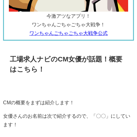
今激アツなアプリ！
ワンちゃんごちゃごちゃ大戦争！
ワンちゃんごちゃごちゃ大戦争公式
工場求人ナビのCM女優が話題！概要
はこちら！
CMの概要をまずは紹介します！
女優さんのお名前は次で紹介するので、「〇〇」にしてい
ます！