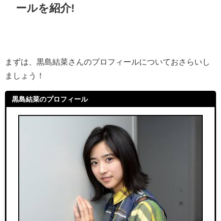
ールを紹介!
まずは、黒島結菜さんのプロフィールについておさらいし
ましょう！
黒島結菜のプロフィール