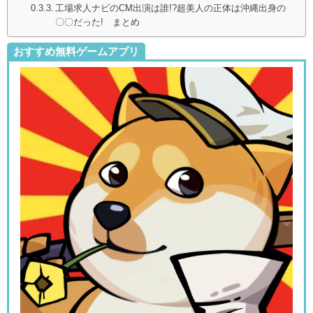
工場求人ナビのCM出演は誰!?超美人の正体は沖縄出身の
〇〇だった! まとめ
おすすめ無料ゲームアプリ