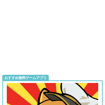
おすすめ無料ゲームアプリ