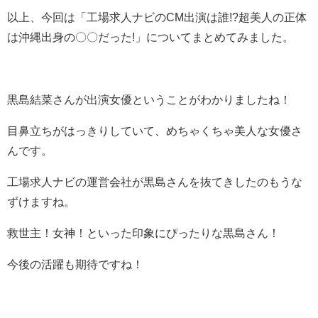
以上、今回は「
工場求人ナビのCM出演は誰!?超美人の正体
は沖縄出身の〇〇だった!
」についてまとめてみました。
黒島結菜さんが出演女優ということがわかりましたね！
目鼻立ちがはっきりしていて、めちゃくちゃ美人な女優さ
んです。
工場求人ナビの運営会社が黒島さんを抜てきしたのもうな
ずけますね。
救世主！女神！といった印象にぴったりな黒島さん！
今後の活躍も期待ですね！