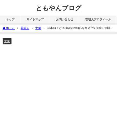
ともやんブログ
トップ
サイトマップ
お問い合わせ
管理人プロフィール
ホーム
芸能人
女優
福本莉子と道枝駿佑の匂わせ発見!?歴代彼氏や馴れ
初めも暴露！
女優