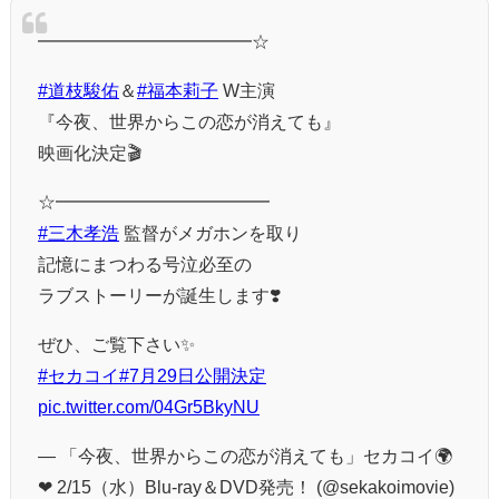
━━━━━━━━━━━━☆
#道枝駿佑
＆
#福本莉子
W主演
『今夜、世界からこの恋が消えても』
映画化決定🎬
☆━━━━━━━━━━━━
#三木孝浩
監督がメガホンを取り
記憶にまつわる号泣必至の
ラブストーリーが誕生します❣️
ぜひ、ご覧下さい✨
#セカコイ
#7月29日公開決定
pic.twitter.com/04Gr5BkyNU
— 「今夜、世界からこの恋が消えても」セカコイ🌍
❤ 2/15（水）Blu-ray＆DVD発売！ (@sekakoimovie)