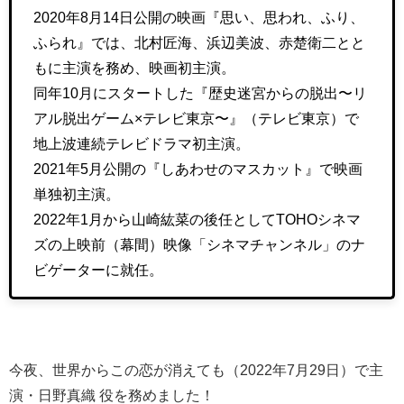
2020年8月14日公開の映画『思い、思われ、ふり、
ふられ』では、北村匠海、浜辺美波、赤楚衛二とと
もに主演を務め、映画初主演。
同年10月にスタートした『歴史迷宮からの脱出〜リ
アル脱出ゲーム×テレビ東京〜』（テレビ東京）で
地上波連続テレビドラマ初主演。
2021年5月公開の『しあわせのマスカット』で映画
単独初主演。
2022年1月から山崎紘菜の後任としてTOHOシネマ
ズの上映前（幕間）映像「シネマチャンネル」のナ
ビゲーターに就任。
今夜、世界からこの恋が消えても（2022年7月29日）で主
演・日野真織 役を務めました！