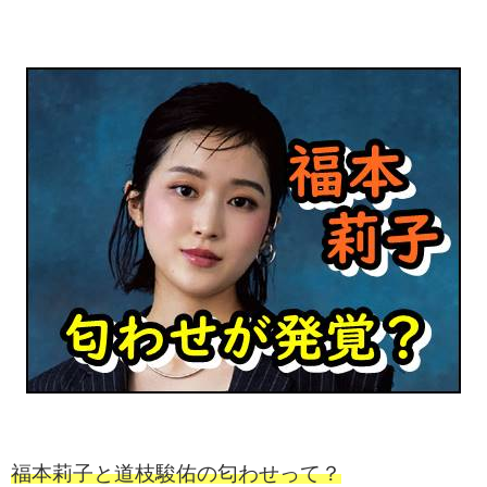
福本莉子と道枝駿佑の匂わせって？