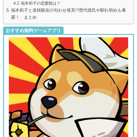
福本莉子の恋愛観は？
福本莉子と道枝駿佑の匂わせ発見!?歴代彼氏や馴れ初めも暴
露！ まとめ
おすすめ無料ゲームアプリ