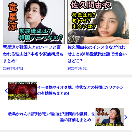
竜星涼が韓国人とのハーフと言
佐久間由衣のインスタなど匂わ
われる理由は?本名や家族構成も
せまとめ!熱愛彼氏は誰で出会い
まとめ!
はどこ?
2026年8月7日
2026年8月6日
イータ株やイオタ株、症状などの特徴は?ワクチン
の有効性もまとめ!
牧島かれんの評判が悪い理由は?派閥内や議員、世
論の評価をまとめ！