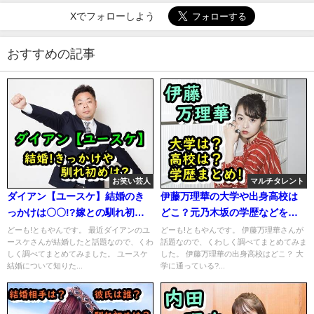
Xでフォローしよう
おすすめの記事
お笑い芸人
マルチタレント
ダイアン【ユースケ】結婚のき
伊藤万理華の大学や出身高校は
っかけは〇〇!?嫁との馴れ初め
どこ？元乃木坂の学歴などをま
も暴露!
とめ！
どーも!ともやんです。 最近ダイアンのユ
どーも!ともやんです。 伊藤万理華さんが
ースケさんが結婚したと話題なので、くわ
話題なので、くわしく調べてまとめてみま
しく調べてまとめてみました。 ユースケ
した。 伊藤万理華の出身高校はどこ？ 大
結婚について知りた...
学に通っている?...