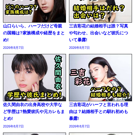
山口らいら、ハーフだけど母親
三吉彩花の結婚相手は誰？写真
の国籍は?家族構成や経歴をまと
や匂わせ、出会いなど彼氏につ
め!
いて暴露!
2026年8月7日
2026年8月7日
佐久間由衣の出身高校や大学な
三吉彩花がハーフと言われる理
ど学歴は?熱愛彼氏や元カレもま
由は？結婚相手との馴れ初めも
とめ!
暴露!
2026年8月7日
2026年8月7日