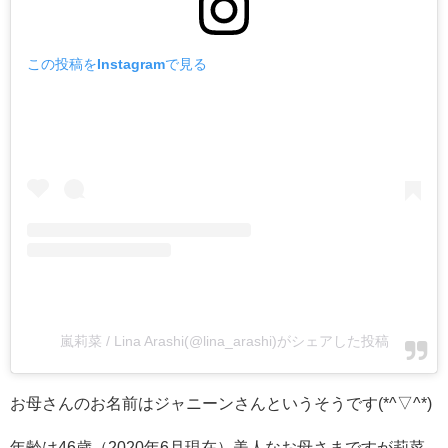
この投稿をInstagramで見る
嵐莉菜 / Lina Arashi(@lina_arashi)がシェアした投稿
お母さんのお名前はジャニーンさんというそうです(*^▽^*)
年齢は46歳（2020年6月現在）美人なお母さまですが莉菜