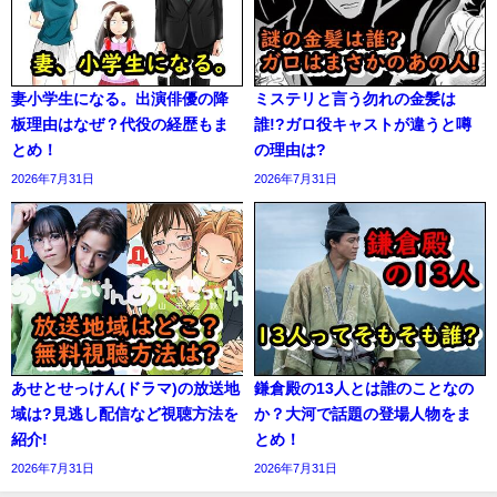
妻小学生になる。出演俳優の降
ミステリと言う勿れの金髪は
板理由はなぜ？代役の経歴もま
誰!?ガロ役キャストが違うと噂
とめ！
の理由は?
2026年7月31日
2026年7月31日
あせとせっけん(ドラマ)の放送地
鎌倉殿の13人とは誰のことなの
域は?見逃し配信など視聴方法を
か？大河で話題の登場人物をま
紹介!
とめ！
2026年7月31日
2026年7月31日