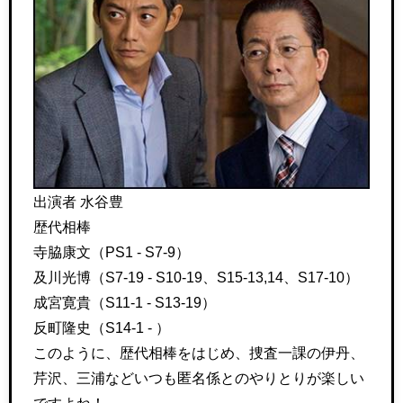
出演者 水谷豊
歴代相棒
寺脇康文（PS1 - S7-9）
及川光博（S7-19 - S10-19、S15-13,14、S17-10）
成宮寛貴（S11-1 - S13-19）
反町隆史（S14-1 - ）
このように、歴代相棒をはじめ、捜査一課の伊丹、
芹沢、三浦などいつも匿名係とのやりとりが楽しい
ですよね！