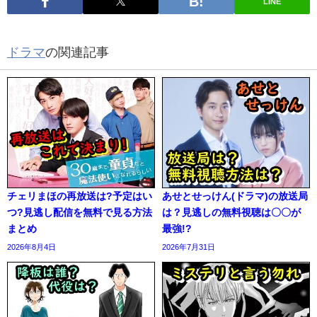
LINE
ドラマ
の関連記事
チェリまほの再放送は?予定はい
あせとせっけん(ドラマ)の放送局
つ?見逃し配信を無料で見る方法
は？見逃しの無料視聴は〇〇が
まとめ
最強!?
2026年8月4日
2026年7月31日