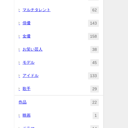
マルチタレント
62
俳優
143
女優
158
お笑い芸人
38
モデル
45
アイドル
133
歌手
29
作品
22
映画
1