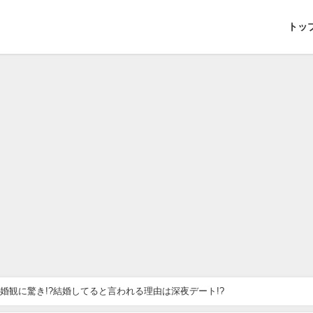
トッ
婚観に驚き!?結婚してると言われる理由は深夜デート!?