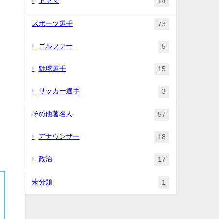
ドラマ
14
スポーツ選手
73
ゴルファー
5
野球選手
15
サッカー選手
3
その他著名人
57
アナウンサー
18
政治
17
未分類
1