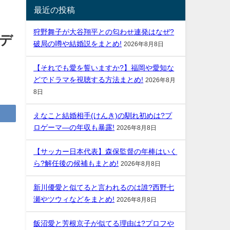
最近の投稿
狩野舞子が大谷翔平との匂わせ連発はなぜ?
デ
破局の噂や結婚説をまとめ!
2026年8月8日
【それでも愛を誓いますか?】福岡や愛知な
どでドラマを視聴する方法まとめ!
2026年8月
8日
えなこと結婚相手(けんき)の馴れ初めは?プ
ロゲーマ―の年収も暴露!
2026年8月8日
【サッカー日本代表】森保監督の年棒はいく
ら?解任後の候補もまとめ!
2026年8月8日
新川優愛と似てると言われるのは誰?西野七
瀬やツウィなどをまとめ!
2026年8月8日
飯沼愛と芳根京子が似てる理由は?プロフや