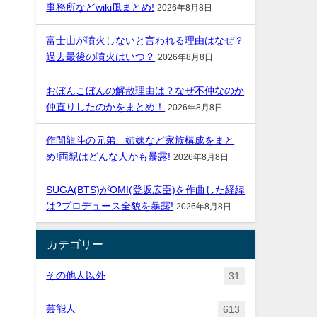
事務所などwiki風まとめ!
2026年8月8日
富士山が噴火しないと言われる理由はなぜ？
過去最後の噴火はいつ？
2026年8月8日
おぼんこぼんの解散理由は？なぜ不仲なのか
仲直りしたのかをまとめ！
2026年8月8日
作間龍斗の兄弟、姉妹など家族構成をまと
め!両親はどんな人かも暴露!
2026年8月8日
SUGA(BTS)がOMI(登坂広臣)を作曲した経緯
は?プロデュース全貌を暴露!
2026年8月8日
カテゴリー
その他人以外
31
芸能人
613