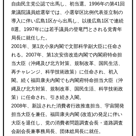
自由民主党公認で出馬し、初当選。1996年の第41回
衆議院議員総選挙では、小選挙区比例代表並立制の
導入に伴い広島1区から出馬し、以後広島1区で連続
8選。1997年には若手議員の登竜門とされる党青年
局長に就任した。
2001年、第1次小泉内閣で文部科学副大臣に任命さ
れる。2007年、第1次安倍改造内閣で内閣府特命担
当大臣（沖縄及び北方対策、規制改革、国民生活、
再チャレンジ、科学技術政策）に任命され、初入
閣。続く福田康夫内閣でも内閣府特命担当大臣（沖
縄及び北方対策、規制改革、国民生活、科学技術政
策）に任命され、引き続き入閣。
2008年、新設された消費者行政推進担当、宇宙開発
担当大臣を兼任。福田康夫内閣 (改造)の発足に伴い
大臣を退任し、党の消費者問題調査会長・道路調査
会副会長兼事務局長、団体総局長に就任。