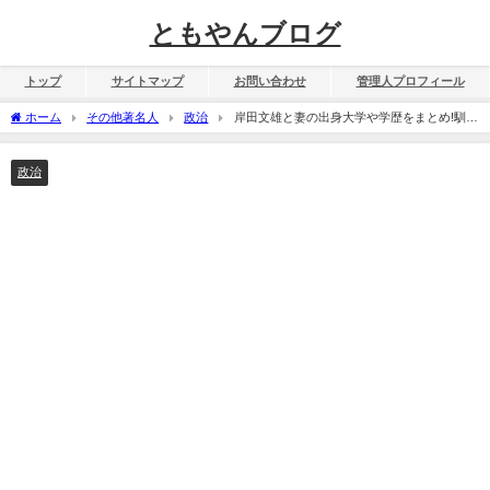
ともやんブログ
トップ
サイトマップ
お問い合わせ
管理人プロフィール
ホーム
その他著名人
政治
岸田文雄と妻の出身大学や学歴をまとめ!馴れ
初めや家族構成も暴露!
政治