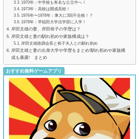
1970年：中学校も有名な公立中へ！
1973年：高校は開成高校！
1976年〜1978年：東大に3回不合格！？
1978年：早稲田大学法学部に入学！
岸田文雄の妻、岸田裕子の学歴は？
岸田文雄と妻の馴れ初めや家族構成は？
岸田文雄政調会長と裕子夫人との馴れ初め
岸田文雄と妻の出身大学や学歴をまとめ!馴れ初めや家族構
成も暴露! まとめ
おすすめ無料ゲームアプリ