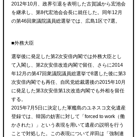
2012年10月、政界引退を表明した古賀誠から宏池会
を継承し、第8代宏池会会長に就任した。同年12月
の第46回衆議院議員総選挙では、広島1区で7選。
■外務大臣
選挙後に発足した第2次安倍内閣では外務大臣とし
て入閣し、第2次安倍改造内閣で留任、さらに2014
年12月の第47回衆議院議員総選挙で8選した後に第3
次安倍内閣でも再任、自民党総裁選後の2015年10月
に発足した第3次安倍第1次改造内閣でも外相を留任
する。
2015年7月5日に決定した軍艦島のユネスコ文化遺産
登録では、韓国の妨害に対して「forced to work（働
かされた）」という表現を用いて遺産の説明を行う
ことで対処した。この表現について岸田は「強制連