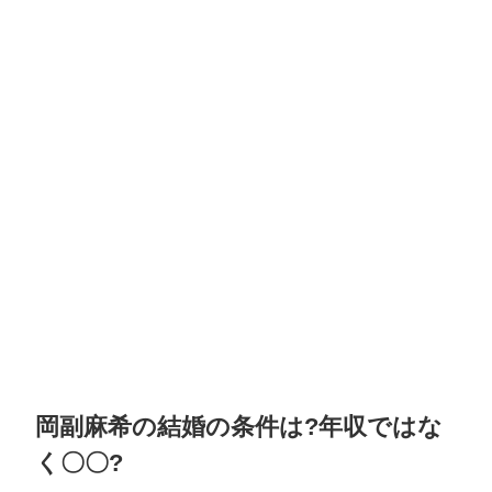
岡副麻希の結婚の条件は?年収ではな
く〇〇?