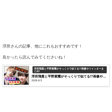
浮所さんの記事、他にこれもおすすめです！
良かったら読んでみてくださいね！
浮所飛貴と平野紫耀がそっくりで似てる!?画像やツイッターま
とめ!
浮所飛貴と平野紫耀がそっくりで似てる!?画像やツ
2026.8.5
イッターまとめ!