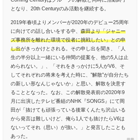
となり、20th Centuryのみ活動を継続する。
2019年春頃よりメンバーが2020年のデビュー25周年
に向けての話し合いをする中、
森田より「ジャニー
ズ事務所を離れた環境で役者に挑戦したい」との申
し出
がきっかけとされる。その申し出を聞き、「人
生の半分以上一緒にいる仲間の提案を、他の5人は止
められない。」、「それをきっかけに5人がV6、そ
してそれぞれの将来を考えた時に、”解散”が自分たち
の新しい形なんじゃないか」と思い、解散を決意す
ることとなった。なお、この解散発表前の2020年9
月に出演したテレビ番組のNHK『SONGS』にて岡
田が「抜けても頑張っている後輩くんたち沢山いる
から発言は難しいけど、俺ら1人でも抜けたらV6は
ないってそれ（思い）が強い。」と発言したことも
あった。