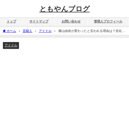
ともやんブログ
トップ
サイトマップ
お問い合わせ
管理人プロフィール
ホーム
芸能人
アイドル
横山由依が変わったと言われる理由は？劣化し
たか可愛いか真相は!?
アイドル