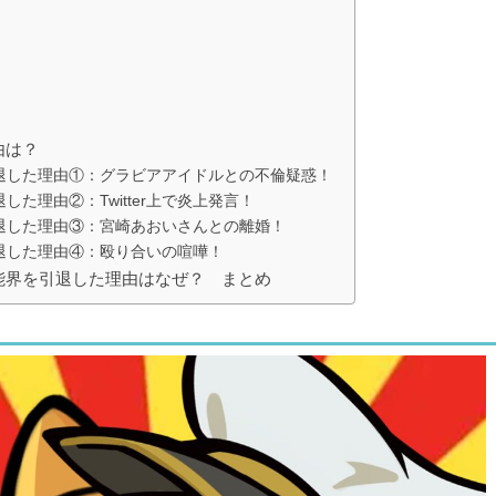
由は？
退した理由①：グラビアアイドルとの不倫疑惑！
た理由②：Twitter上で炎上発言！
退した理由③：宮崎あおいさんとの離婚！
退した理由④：殴り合いの喧嘩！
能界を引退した理由はなぜ？ まとめ