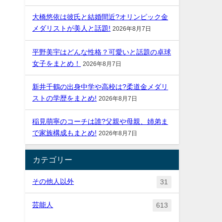
大橋悠依は彼氏と結婚間近?オリンピック金
メダリストが美人と話題!
2026年8月7日
平野美宇はどんな性格？可愛いと話題の卓球
女子をまとめ！
2026年8月7日
新井千鶴の出身中学や高校は?柔道金メダリ
ストの学歴をまとめ!
2026年8月7日
稲見萌寧のコーチは誰?父親や母親、姉弟ま
で家族構成もまとめ!
2026年8月7日
カテゴリー
その他人以外
31
芸能人
613