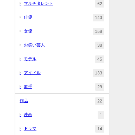
マルチタレント
62
俳優
143
女優
158
お笑い芸人
38
モデル
45
アイドル
133
歌手
29
作品
22
映画
1
ドラマ
14